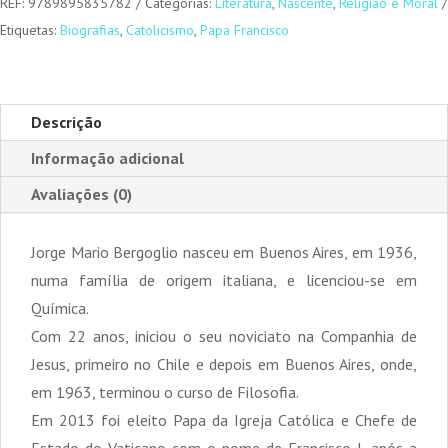
autobiografia
REF:
9789895835782
Categorias:
Literatura
,
Nascente
,
Religião e Moral
Etiquetas:
Biografias
,
Catolicismo
,
Papa Francisco
Descrição
Informação adicional
Avaliações (0)
Jorge Mario Bergoglio nasceu em Buenos Aires, em 1936,
numa família de origem italiana, e licenciou-se em
Química.
Com 22 anos, iniciou o seu noviciato na Companhia de
Jesus, primeiro no Chile e depois em Buenos Aires, onde,
em 1963, terminou o curso de Filosofia.
Em 2013 foi eleito Papa da Igreja Católica e Chefe de
Estado do Vaticano com o nome de Francisco I, após a