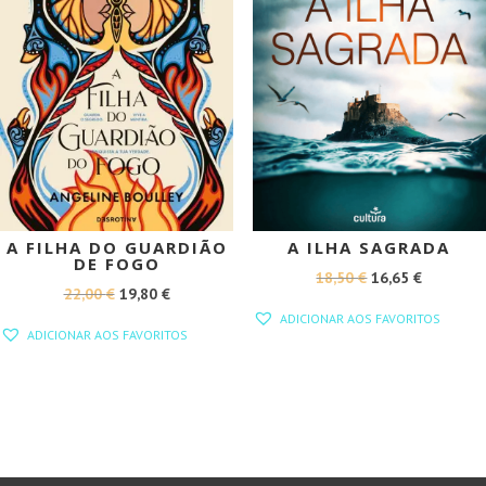
A FILHA DO GUARDIÃO
A ILHA SAGRADA
DE FOGO
O
O
18,50
€
16,65
€
O
O
22,00
€
19,80
€
PREÇO
PREÇO
ADICIONAR AOS FAVORITOS
PREÇO
PREÇO
ORIGINAL
ATUAL
ADICIONAR AOS FAVORITOS
ORIGINAL
ATUAL
ERA:
É:
ERA:
É:
18,50 €.
16,65 €.
22,00 €.
19,80 €.