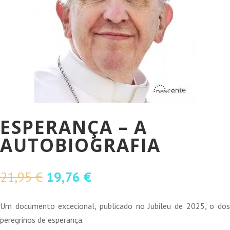
ESPERANÇA – A
AUTOBIOGRAFIA
O
O
21,95
€
19,76
€
preço
preço
original
atual
Um documento excecional, publicado no Jubileu de 2025, o dos
era:
é:
peregrinos de esperança.