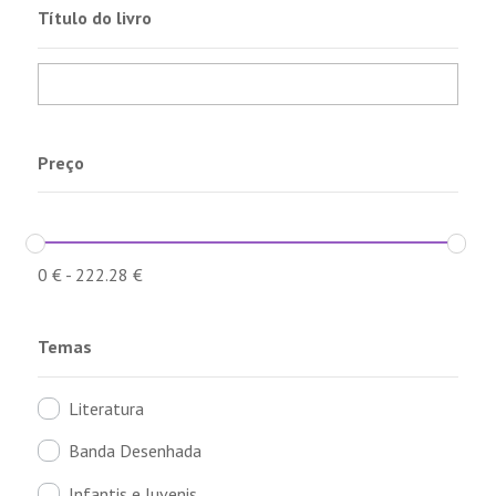
Título do livro
Preço
0
€
-
222.28
€
Temas
Literatura
Banda Desenhada
Infantis e Juvenis