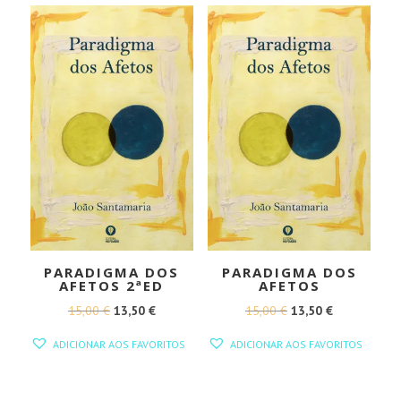
PARADIGMA DOS
PARADIGMA DOS
AFETOS 2ªED
AFETOS
O
O
O
O
15,00
€
13,50
€
15,00
€
13,50
€
PREÇO
PREÇO
PREÇO
PREÇO
ADICIONAR AOS FAVORITOS
ADICIONAR AOS FAVORITOS
ORIGINAL
ATUAL
ORIGINAL
ATUAL
ERA:
É:
ERA:
É: