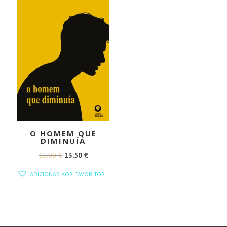
O HOMEM QUE
DIMINUÍA
O
O
15,00
€
13,50
€
PREÇO
PREÇO
ADICIONAR AOS FAVORITOS
ORIGINAL
ATUAL
ERA:
É:
15,00 €.
13,50 €.