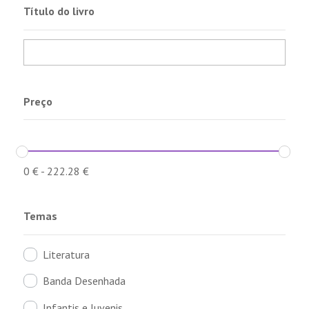
Título do livro
Preço
0
€
-
222.28
€
Temas
Literatura
Banda Desenhada
Infantis e Juvenis