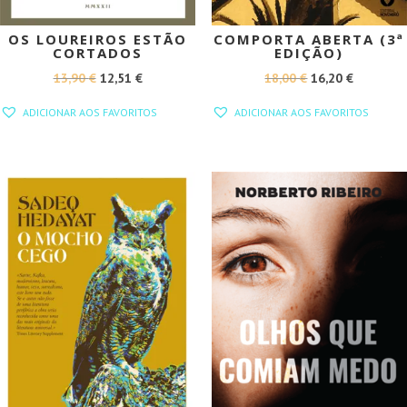
OS LOUREIROS ESTÃO
COMPORTA ABERTA (3ª
CORTADOS
EDIÇÃO)
O
O
O
O
13,90
€
12,51
€
18,00
€
16,20
€
PREÇO
PREÇO
PREÇO
PREÇO
ADICIONAR AOS FAVORITOS
ADICIONAR AOS FAVORITOS
ORIGINAL
ATUAL
ORIGINAL
ATUAL
ERA:
É:
ERA:
É:
13,90 €.
12,51 €.
18,00 €.
16,20 €.
PROMOÇÃO!
PROMOÇÃO!