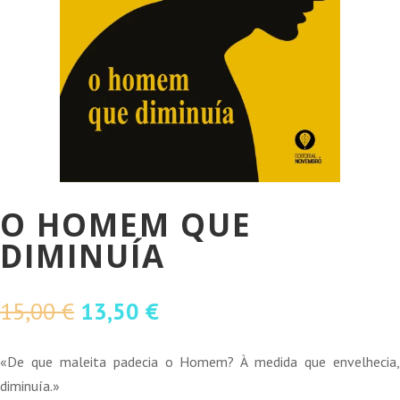
O HOMEM QUE
DIMINUÍA
O
O
15,00
€
13,50
€
preço
preço
original
atual
«De que maleita padecia o Homem? À medida que envelhecia,
era:
é:
diminuía.»