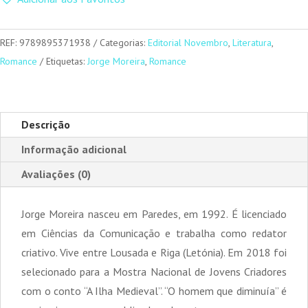
O
homem
REF:
9789895371938
Categorias:
Editorial Novembro
,
Literatura
,
que
Romance
Etiquetas:
Jorge Moreira
,
Romance
diminuía
Descrição
Informação adicional
Avaliações (0)
Jorge Moreira nasceu em Paredes, em 1992. É licenciado
em Ciências da Comunicação e trabalha como redator
criativo. Vive entre Lousada e Riga (Letónia). Em 2018 foi
selecionado para a Mostra Nacional de Jovens Criadores
com o conto “A Ilha Medieval”. “O homem que diminuía” é