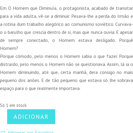
15,00 €.
13,50 €.
Em O Homem que Diminuía, o protagonista, acabado de transitar
para a vida adulta, vê-se a diminuir. Pesava-lhe a perda do Irmão e
a rotina dum trabalho alegórico ao comunismo soviético. Curvava-
o o barulho que crescia dentro de si, mas que nunca ouvia. E apesar
de sempre conectado, o Homem estava desligado. Porquê
Homem?
Porque cómodo, pelo menos o Homem sabia o que fazer. Porque
distraído, pelo menos o Homem não se questionava. Assim, lá ia o
Homem diminuindo, até que, certa manhã, dera consigo no mais
pequeno dos anões. E de tão pequeno que estava só lhe sobrava
espaço para o que realmente importava.
Só 1 em stock
ADICIONAR
Quantidade
de
Adicionar aos Favoritos