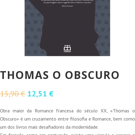
THOMAS O OBSCURO
O
O
13,90
€
12,51
€
preço
preço
original
atual
Obra maior da Romance francesa do século XX, «Thomas o
era:
é:
Obscuro» é um cruzamento entre filosofia e Romance, bem como
13,90 €.
12,51 €.
um dos livros mais desafiadores da modernidade.