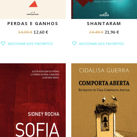
PERDAS E GANHOS
SHANTARAM
O
O
O
O
14,00
€
12,60
€
24,40
€
21,96
€
PREÇO
PREÇO
PREÇO
PREÇO
ADICIONAR AOS FAVORITOS
ADICIONAR AOS FAVORITOS
ORIGINAL
ATUAL
ORIGINAL
ATUAL
ERA:
É:
ERA:
É:
14,00 €.
12,60 €.
24,40 €.
21,96 €.
PROMOÇÃO!
PROMOÇÃO!