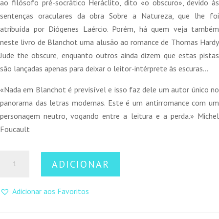
ao filósofo pré-socrático Heráclito, dito «o obscuro», devido às
sentenças oraculares da obra Sobre a Natureza, que lhe foi
atribuída por Diógenes Laércio. Porém, há quem veja também
neste livro de Blanchot uma alusão ao romance de Thomas Hardy
Jude the obscure, enquanto outros ainda dizem que estas pistas
são lançadas apenas para deixar o leitor-intérprete às escuras…
«Nada em Blanchot é previsível e isso faz dele um autor único no
panorama das letras modernas. Este é um antirromance com um
personagem neutro, vogando entre a leitura e a perda.» Michel
Foucault
Quantidade
ADICIONAR
de
Thomas
Adicionar aos Favoritos
o
Obscuro