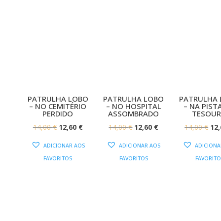
ERA
11,
PATRULHA LOBO
PATRULHA LOBO
PATRULHA
– NO CEMITÉRIO
– NO HOSPITAL
– NA PIST
PERDIDO
ASSOMBRADO
TESOU
O
O
O
O
O
14,00
€
12,60
€
14,00
€
12,60
€
14,00
€
12
PREÇO
PREÇO
PREÇO
PREÇO
PR
ADICIONAR AOS
ADICIONAR AOS
ADICIONA
ORIGINAL
ATUAL
ORIGINAL
ATUAL
OR
FAVORITOS
FAVORITOS
FAVORITO
ERA:
É:
ERA:
É:
ERA
14,00 €.
12,60 €.
14,00 €.
12,60 €.
14,