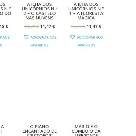
DOS
A ILHA DOS
A ILHA DOS
S N.º
UNICÓRNIOS N.º
UNICÓRNIOS N.º
ÇO DO
2 – O CASTELO
1 – A FLORESTA
O
NAS NUVENS
MÁGICA
O
O
O
O
O
,15
€
12,74
€
11,47
€
12,74
€
11,47
€
EÇO
PREÇO
PREÇO
PREÇO
PREÇO
PREÇO
R AOS
ADICIONAR AOS
ADICIONAR AOS
IGINAL
ATUAL
ORIGINAL
ATUAL
ORIGINAL
ATUAL
S
FAVORITOS
FAVORITOS
:
É:
ERA:
É:
ERA:
É:
50 €.
12,15 €.
12,74 €.
11,47 €.
12,74 €.
11,47 €.
 A
O PIANO
MÁRIO E O
?
ENCANTADO DE
COMBOIO DA
CRISTOFORI
LIBERDADE