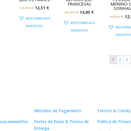
FRANCESA)
MENINO 
O
O
13,90
€
12,51
€
SONHA
O
O
16,50
€
14,85
€
PREÇO
PREÇO
O
13,90
€
12
ADICIONAR AOS
PREÇO
PREÇO
ORIGINAL
ATUAL
ADICIONAR AOS
PR
FAVORITOS
ORIGINAL
ATUAL
ADICIONA
ERA:
É:
FAVORITOS
OR
ERA:
É:
FAVORITO
13,90 €.
12,51 €.
ERA
16,50 €.
14,85 €.
13,
1
2
3
Apoio ao Cliente
Links Útei
Métodos de Pagamento
Termos & Condiç
ssa newsletter
Portes de Envio & Prazos de
Política de Privac
Entrega