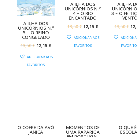
A ILHA DOS
A ILHA 
UNICÓRNIOS N.º
UNICÓRNIO
4 – O RIO
3 – O FEITI
ENCANTADO
VENT
A ILHA DOS
O
O
O
13,50
€
12,15
€
13,50
€
12
UNICÓRNIOS N.º
5 – O REINO
PREÇO
PREÇO
PR
CONGELADO
ADICIONAR AOS
ADICIONA
ORIGINAL
ATUAL
OR
O
O
13,50
€
12,15
€
FAVORITOS
FAVORITO
ERA:
É:
ERA
PREÇO
PREÇO
ADICIONAR AOS
13,50 €.
12,15 €.
13,
ORIGINAL
ATUAL
FAVORITOS
ERA:
É:
13,50 €.
12,15 €.
O COFRE DA AVÓ
MOMENTOS DE
O QUE É
JANICA
UMA RAPARIGA
ESCOLA
EM PORTUGAL