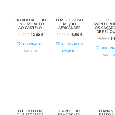
PATRULHA LOBO
O MISTERIOSO
OS
– NO ASSALTO
MIÚDO
AVENTUREI
AO CASTELO
AFRICÂNDER
OS CAÇAD
DE RELÍQ
O
O
O
O
14,00
€
12,60
€
15,00
€
13,50
€
O
10,95
€
9,
PREÇO
PREÇO
PREÇO
PREÇO
ADICIONAR AOS
ADICIONAR AOS
PR
ORIGINAL
ATUAL
ORIGINAL
ATUAL
ADICIONA
FAVORITOS
FAVORITOS
OR
ERA:
É:
ERA:
É:
FAVORITO
ER
14,00 €.
12,60 €.
15,00 €.
13,50 €.
10
O PONTO EM
L’APPEL DU
FERNAN
QUE ESTAMOS
DEHORS (ED.
PESSOA: