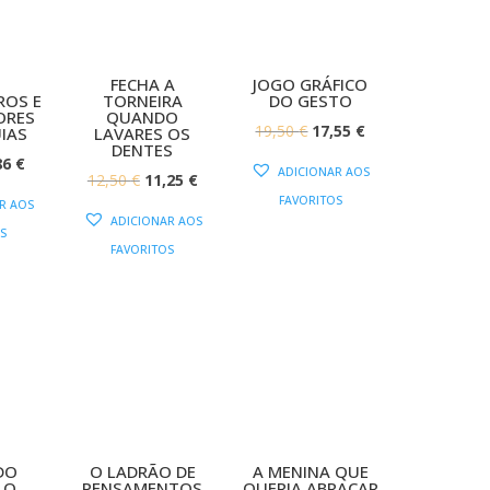
FECHA A
JOGO GRÁFICO
ROS E
TORNEIRA
DO GESTO
ORES
QUANDO
O
O
19,50
€
17,55
€
UIAS
LAVARES OS
DENTES
PREÇO
PREÇO
O
86
€
ADICIONAR AOS
O
O
12,50
€
11,25
€
ORIGINAL
ATUAL
EÇO
PREÇO
FAVORITOS
R AOS
PREÇO
PREÇO
ERA:
É:
IGINAL
ATUAL
ADICIONAR AOS
S
ORIGINAL
ATUAL
19,50 €.
17,55 €.
A:
É:
FAVORITOS
ERA:
É:
,95 €.
9,86 €.
12,50 €.
11,25 €.
DO
O LADRÃO DE
A MENINA QUE
 O
PENSAMENTOS
QUERIA ABRAÇAR