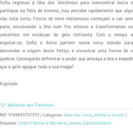
original
atual
Sofia regressa à Ilha dos Unicórnios para reencontrar Astra e
era:
é:
participar na feira de inverno, mas percebe rapidamente que algo
13,50 €.
12,15 €.
não está certo. Flocos de neve misteriosos começam a cair sem
parar, envolvendo a ilha num frio intenso e transformando os
unicórnios em estátuas de gelo cintilante. Com o tempo a
esgotar-se, Sofia e Astra partem numa nova missão para
desvendar a origem deste feitiço e encontrar uma forma de o
quebrar. Conseguirão enfrentar o poder que ameaça a ilha e impedir
que o gelo apague toda a sua magia?
Esgotado
Adicionar aos Favoritos
REF:
9789895707355
Categorias:
Alma dos Livros
,
Infantis e Juvenis
Etiquetas:
Contos Fábulas e Narrativas
,
Juvenil
,
Zanna Davidson