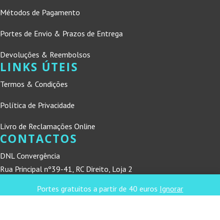
Métodos de Pagamento
Portes de Envio & Prazos de Entrega
Devoluções & Reembolsos
LINKS ÚTEIS
Termos & Condições
Política de Privacidade
Livro de Reclamações Online
CONTACTOS
DNL Convergência
Rua Principal nº39-41, RC Direito, Loja 2
Vergas
Portes gratuitos a partir de 40 euros
Ignorar
3840-555 Sto André de Vagos
refconvergencia@gmail.com