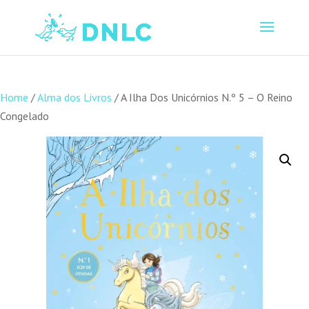
Home
/
Alma dos Livros
/ A Ilha Dos Unicórnios N.º 5 – O Reino
Congelado