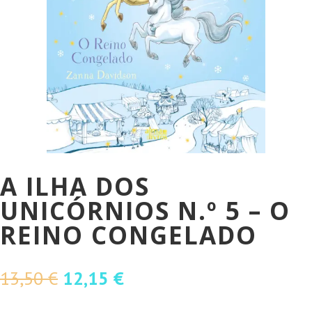
A ILHA DOS
UNICÓRNIOS N.º 5 – O
REINO CONGELADO
O
O
13,50
€
12,15
€
preço
preço