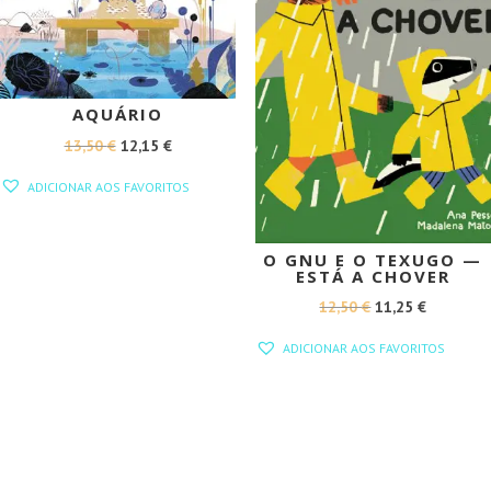
AQUÁRIO
O
O
13,50
€
12,15
€
PREÇO
PREÇO
ADICIONAR AOS FAVORITOS
ORIGINAL
ATUAL
ERA:
É:
13,50 €.
12,15 €.
O GNU E O TEXUGO —
ESTÁ A CHOVER
O
O
12,50
€
11,25
€
PREÇO
PREÇO
ADICIONAR AOS FAVORITOS
ORIGINAL
ATUAL
ERA:
É:
12,50 €.
11,25 €.