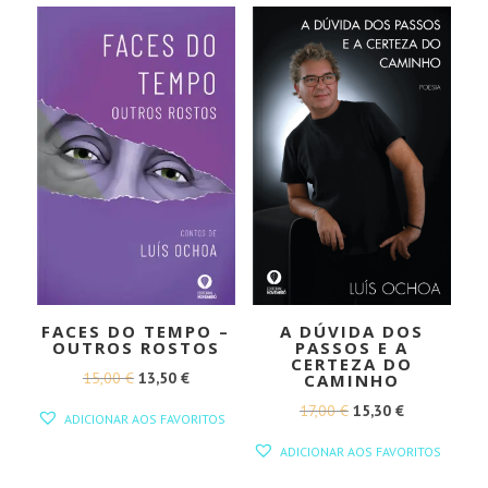
FACES DO TEMPO –
A DÚVIDA DOS
OUTROS ROSTOS
PASSOS E A
CERTEZA DO
O
O
15,00
€
13,50
€
CAMINHO
PREÇO
PREÇO
O
O
17,00
€
15,30
€
ADICIONAR AOS FAVORITOS
ORIGINAL
ATUAL
PREÇO
PREÇO
ADICIONAR AOS FAVORITOS
ERA:
É:
ORIGINAL
ATUAL