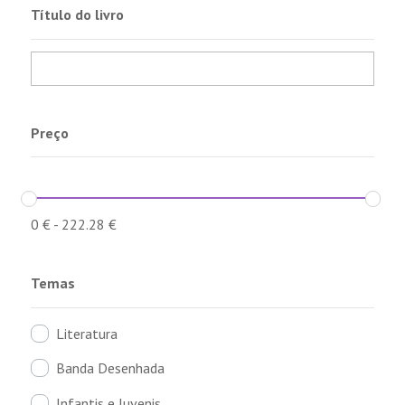
Título do livro
Preço
0
€
-
222.28
€
Temas
Literatura
Banda Desenhada
Infantis e Juvenis