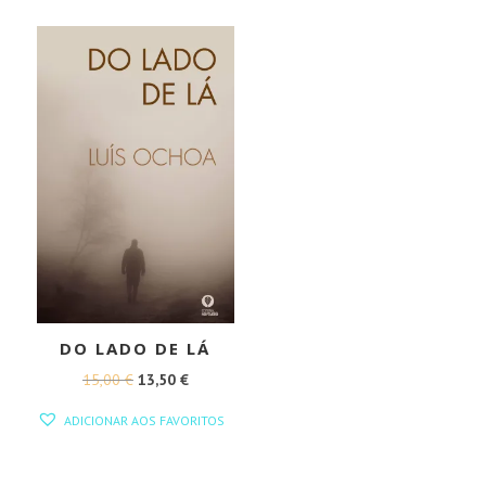
15,00 €.
13,50 €.
ERA:
É:
17,00 €.
15,30 €.
DO LADO DE LÁ
O
O
15,00
€
13,50
€
PREÇO
PREÇO
ADICIONAR AOS FAVORITOS
ORIGINAL
ATUAL
ERA:
É: