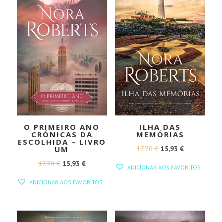
O PRIMEIRO ANO
ILHA DAS
CRÓNICAS DA
MEMÓRIAS
ESCOLHIDA – LIVRO
O
O
17,70
€
15,93
€
UM
PREÇO
PREÇO
O
O
17,70
€
15,93
€
ADICIONAR AOS FAVORITOS
ORIGINAL
ATUAL
PREÇO
PREÇO
ADICIONAR AOS FAVORITOS
ERA:
É:
ORIGINAL
ATUAL
17,70 €.
15,93 €.
ERA:
É:
17,70 €.
15,93 €.