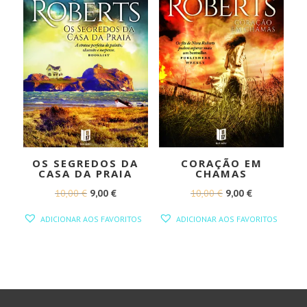
OS SEGREDOS DA
CORAÇÃO EM
CASA DA PRAIA
CHAMAS
O
O
O
O
10,00
€
9,00
€
10,00
€
9,00
€
PREÇO
PREÇO
PREÇO
PREÇO
ADICIONAR AOS FAVORITOS
ADICIONAR AOS FAVORITOS
ORIGINAL
ATUAL
ORIGINAL
ATUAL
ERA:
É:
ERA:
É:
10,00 €.
9,00 €.
10,00 €.
9,00 €.