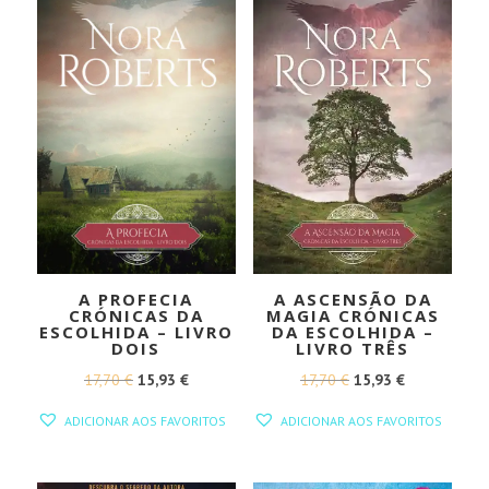
A PROFECIA
A ASCENSÃO DA
CRÓNICAS DA
MAGIA CRÓNICAS
ESCOLHIDA – LIVRO
DA ESCOLHIDA –
DOIS
LIVRO TRÊS
O
O
O
O
17,70
€
15,93
€
17,70
€
15,93
€
PREÇO
PREÇO
PREÇO
PREÇO
ADICIONAR AOS FAVORITOS
ADICIONAR AOS FAVORITOS
ORIGINAL
ATUAL
ORIGINAL
ATUAL
ERA:
É:
ERA:
É: