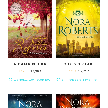
A DAMA NEGRA
O DESPERTAR
O
O
O
O
17,76
€
15,98
€
17,70
€
15,93
€
PREÇO
PREÇO
PREÇO
PREÇO
ADICIONAR AOS FAVORITOS
ADICIONAR AOS FAVORITOS
ORIGINAL
ATUAL
ORIGINAL
ATUAL
ERA:
É:
ERA:
É:
17,76 €.
15,98 €.
17,70 €.
15,93 €.