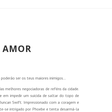
O AMOR
reço
tual
 poderão ser os teus maiores inimigos…
:
 melhores negociadoras de reféns da cidade.
6,92 €.
e em impedir um suicida de saltar do topo de
 Duncan Swift. Impressionado com a coragem e
te-se intrigado por Phoebe e tenta desarmá-la