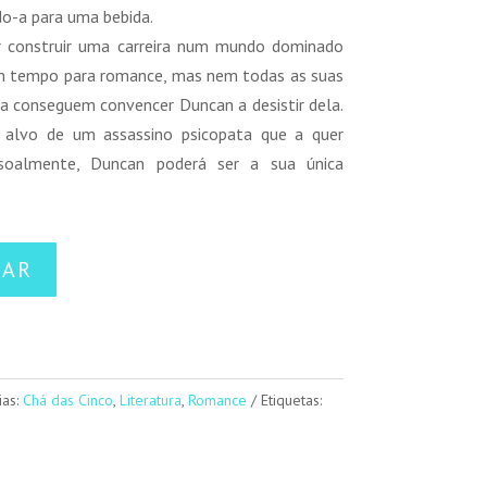
o-a para uma bebida.
r construir uma carreira num mundo dominado
m tempo para romance, mas nem todas as suas
a conseguem convencer Duncan a desistir dela.
alvo de um assassino psicopata que a quer
essoalmente, Duncan poderá ser a sua única
NAR
ias:
Chá das Cinco
,
Literatura
,
Romance
Etiquetas: