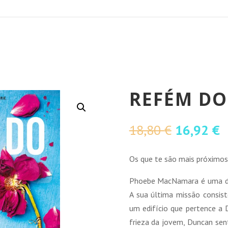
REFÉM D
O
O
18,80
€
16,92
€
preço
p
original
a
Os que te são mais próximos
era:
é
Phoebe MacNamara é uma das
18,80 €.
1
A sua última missão consist
um edifício que pertence a
frieza da jovem, Duncan sen