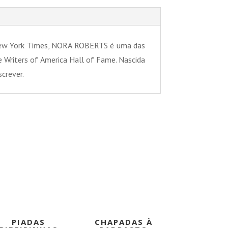
 New York Times, NORA ROBERTS é uma das
e Writers of America Hall of Fame. Nascida
screver.
PROMOÇÃO!
PROMOÇÃO!
PIADAS
CHAPADAS À