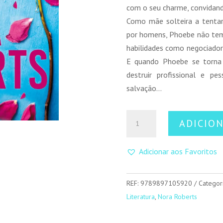
com o seu charme, convidand
Como mãe solteira a tenta
por homens, Phoebe não te
habilidades como negociador
E quando Phoebe se torna 
destruir profissional e p
salvação…
Quantidade
ADICIO
de
Refém
Adicionar aos Favoritos
do
Amor
REF:
9789897105920
Categor
Literatura
,
Nora Roberts