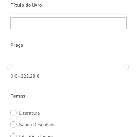
Título do livro
Preço
0
€
-
222.28
€
Temas
Literatura
Banda Desenhada
Infantis e Juvenis