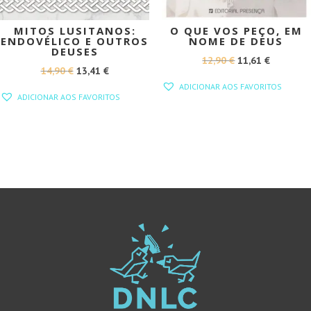
MITOS LUSITANOS:
O QUE VOS PEÇO, EM
ENDOVÉLICO E OUTROS
NOME DE DEUS
DEUSES
O
O
12,90
€
11,61
€
O
O
14,90
€
13,41
€
PREÇO
PREÇO
ADICIONAR AOS FAVORITOS
PREÇO
PREÇO
ORIGINAL
ATUAL
ADICIONAR AOS FAVORITOS
ORIGINAL
ATUAL
ERA:
É:
ERA:
É:
12,90 €.
11,61 €.
14,90 €.
13,41 €.