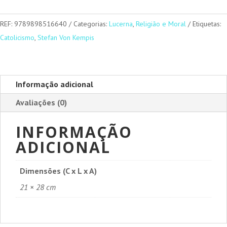
Francisco
REF:
9789898516640
Categorias:
Lucerna
,
Religião e Moral
Etiquetas:
Catolicismo
,
Stefan Von Kempis
Informação adicional
Avaliações (0)
INFORMAÇÃO
ADICIONAL
Dimensões (C x L x A)
21 × 28 cm