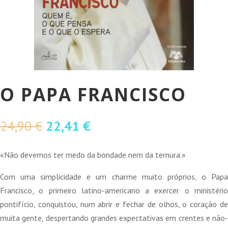
O PAPA FRANCISCO
O
O
24,90
€
22,41
€
preço
preço
original
atual
«Não devemos ter medo da bondade nem da ternura.»
era:
é:
Com uma simplicidade e um charme muito próprios, o Papa
24,90 €.
22,41 €.
Francisco, o primeiro latino-americano a exercer o ministério
pontifício, conquistou, num abrir e fechar de olhos, o coração de
muita gente, despertando grandes expectativas em crentes e não-