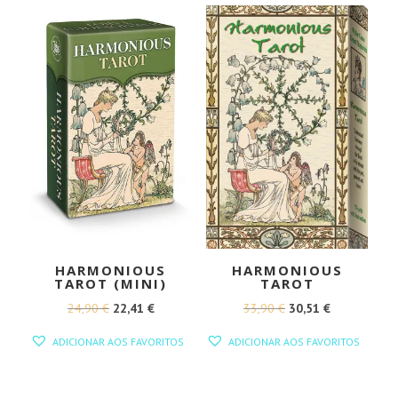
HARMONIOUS
HARMONIOUS
TAROT (MINI)
TAROT
O
O
O
O
24,90
€
22,41
€
33,90
€
30,51
€
PREÇO
PREÇO
PREÇO
PREÇO
ADICIONAR AOS FAVORITOS
ADICIONAR AOS FAVORITOS
ORIGINAL
ATUAL
ORIGINAL
ATUAL
ERA:
É:
ERA:
É: