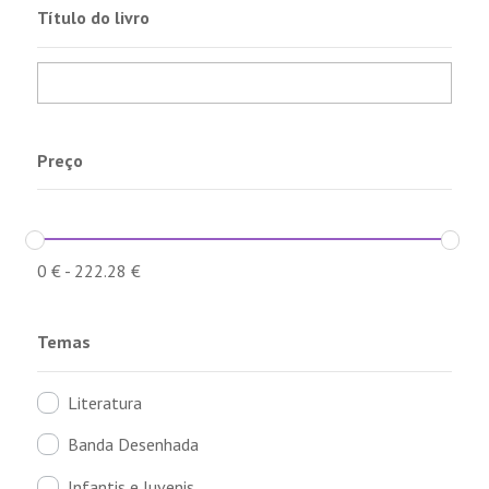
Título do livro
Preço
0
€
-
222.28
€
Temas
Literatura
Banda Desenhada
Infantis e Juvenis