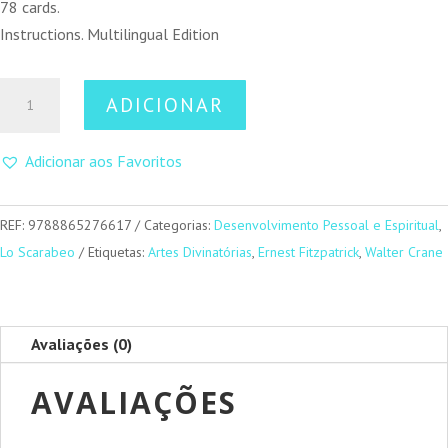
78 cards.
Instructions. Multilingual Edition
Quantidade
ADICIONAR
de
Harmonious
Adicionar aos Favoritos
Tarot
(Mini)
REF:
9788865276617
Categorias:
Desenvolvimento Pessoal e Espiritual
,
Lo Scarabeo
Etiquetas:
Artes Divinatórias
,
Ernest Fitzpatrick
,
Walter Crane
Avaliações (0)
AVALIAÇÕES