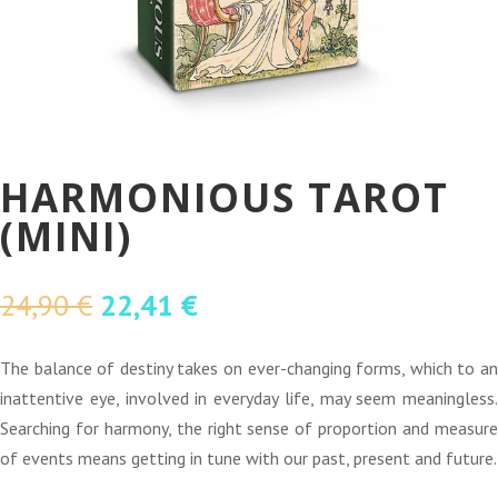
HARMONIOUS TAROT
(MINI)
O
O
24,90
€
22,41
€
preço
preço
original
atual
The balance of destiny takes on ever-changing forms, which to an
era:
é:
inattentive eye, involved in everyday life, may seem meaningless.
24,90 €.
22,41 €.
Searching for harmony, the right sense of proportion and measure
of events means getting in tune with our past, present and future.