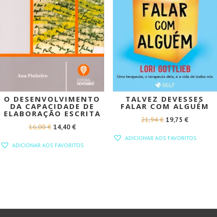
O DESENVOLVIMENTO
TALVEZ DEVESSES
DA CAPACIDADE DE
FALAR COM ALGUÉM
ELABORAÇÃO ESCRITA
O
O
21,94
€
19,75
€
O
O
16,00
€
14,40
€
PREÇO
PREÇO
ADICIONAR AOS FAVORITOS
PREÇO
PREÇO
ORIGINAL
ATUAL
ADICIONAR AOS FAVORITOS
ORIGINAL
ATUAL
ERA:
É:
ERA:
É:
21,94 €.
19,75 €.
16,00 €.
14,40 €.