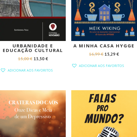
URBANIDADE E
A MINHA CASA HYGGE
EDUCAÇÃO CULTURAL
O
O
16,99
€
15,29
€
O
O
15,00
€
13,50
€
PREÇO
PREÇO
ADICIONAR AOS FAVORITOS
PREÇO
PREÇO
ORIGINAL
ATUAL
ADICIONAR AOS FAVORITOS
ORIGINAL
ATUAL
ERA:
É:
ERA:
É:
16,99 €.
15,29 €.
15,00 €.
13,50 €.
PROMOÇÃO!
PROMOÇÃO!