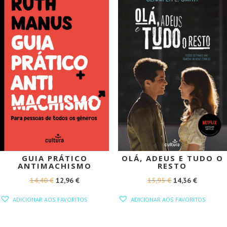
PROMOÇÃO!
PROMOÇÃO!
GUIA PRÁTICO
OLÁ, ADEUS E TUDO O
ANTIMACHISMO
RESTO
O
O
O
O
14,40
€
12,96
€
15,95
€
14,36
€
PREÇO
PREÇO
PREÇO
PREÇO
ADICIONAR AOS FAVORITOS
ADICIONAR AOS FAVORITOS
ORIGINAL
ATUAL
ORIGINAL
ATUAL
ERA:
É:
ERA:
É: