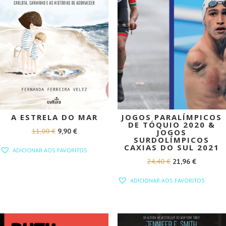
A ESTRELA DO MAR
JOGOS PARALÍMPICOS
DE TÓQUIO 2020 &
O
O
11,00
€
9,90
€
JOGOS
SURDOLÍMPICOS
PREÇO
PREÇO
CAXIAS DO SUL 2021
ADICIONAR AOS FAVORITOS
ORIGINAL
ATUAL
O
O
24,40
€
21,96
€
ERA:
É:
PREÇO
PREÇO
ADICIONAR AOS FAVORITOS
11,00 €.
9,90 €.
ORIGINAL
ATUAL
ERA:
É:
24,40 €.
21,96 €.