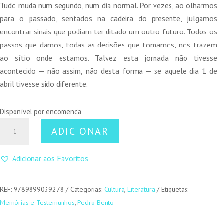
15,50 €.
7,75 €.
Tudo muda num segundo, num dia normal. Por vezes, ao olharmos
para o passado, sentados na cadeira do presente, julgamos
encontrar sinais que podiam ter ditado um outro futuro. Todos os
passos que damos, todas as decisões que tomamos, nos trazem
ao sítio onde estamos. Talvez esta jornada não tivesse
acontecido — não assim, não desta forma — se aquele dia 1 de
abril tivesse sido diferente.
Disponível por encomenda
Quantidade
ADICIONAR
de
10000km
Adicionar aos Favoritos
–
72
Dias
REF:
9789899039278
Categorias:
Cultura
,
Literatura
Etiquetas:
A
Memórias e Testemunhos
,
Pedro Bento
Pedalar