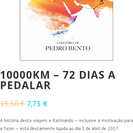
10000KM – 72 DIAS A
PEDALAR
O
O
15,50
€
7,75
€
preço
preço
original
atual
A história desta viagem a Katmandu — inclusive a motivação para
era:
é:
a fazer — está diretamente ligada ao dia 1 de abril de 2017.