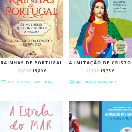
RAINHAS DE PORTUGAL
A IMITAÇÃO DE CRISTO
O
O
O
O
22,00
€
19,80
€
17,50
€
15,75
€
PREÇO
PREÇO
PREÇO
PREÇO
ADICIONAR AOS FAVORITOS
ADICIONAR AOS FAVORITOS
ORIGINAL
ATUAL
ORIGINAL
ATUAL
ERA:
É:
ERA:
É:
22,00 €.
19,80 €.
17,50 €.
15,75 €.
PROMOÇÃO!
PROMOÇÃO!