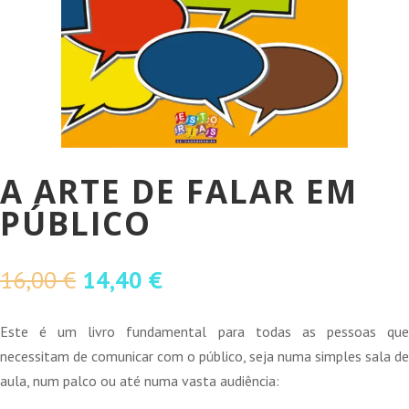
A ARTE DE FALAR EM
PÚBLICO
O
O
16,00
€
14,40
€
preço
preço
original
atual
Este é um livro fundamental para todas as pessoas que
era:
é:
necessitam de comunicar com o público, seja numa simples sala de
16,00 €.
14,40 €.
aula, num palco ou até numa vasta audiência: