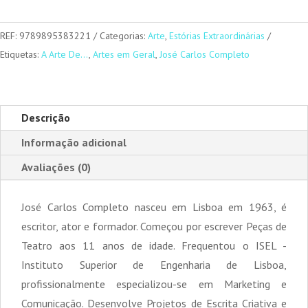
A
Arte
REF:
9789895383221
Categorias:
Arte
,
Estórias Extraordinárias
De
Etiquetas:
A Arte De…
,
Artes em Geral
,
José Carlos Completo
Falar
Em
Público
Descrição
Informação adicional
Avaliações (0)
José Carlos Completo nasceu em Lisboa em 1963, é
escritor, ator e formador. Começou por escrever Peças de
Teatro aos 11 anos de idade. Frequentou o ISEL -
Instituto Superior de Engenharia de Lisboa,
profissionalmente especializou-se em Marketing e
Comunicação. Desenvolve Projetos de Escrita Criativa e