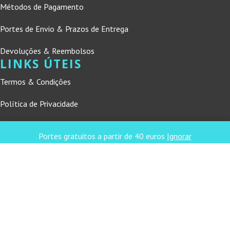
Métodos de Pagamento
Portes de Envio & Prazos de Entrega
Devoluções & Reembolsos
LINKS ÚTEIS
Termos & Condições
Política de Privacidade
Livro de Reclamações Online
CONTACTOS
Portes gratuitos a partir de 40 euros
Ignorar
DNL Convergência
Rua Principal nº39-41, RC Direito, Loja 2
Vergas
3840-555 Sto André de Vagos
refconvergencia@gmail.com