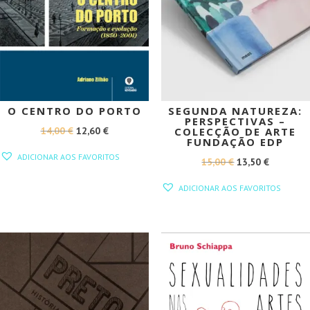
O CENTRO DO PORTO
SEGUNDA NATUREZA:
PERSPECTIVAS –
O
O
14,00
€
12,60
€
COLECÇÃO DE ARTE
FUNDAÇÃO EDP
PREÇO
PREÇO
ADICIONAR AOS FAVORITOS
O
O
15,00
€
13,50
€
ORIGINAL
ATUAL
PREÇO
PREÇO
ERA:
É:
ADICIONAR AOS FAVORITOS
ORIGINAL
ATUAL
14,00 €.
12,60 €.
ERA:
É:
15,00 €.
13,50 €.
PROMOÇÃO!
PROMOÇÃO!