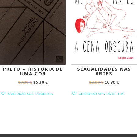
PRETO – HISTÓRIA DE
SEXUALIDADES NAS
UMA COR
ARTES
O
O
O
O
17,00
€
15,30
€
12,00
€
10,80
€
PREÇO
PREÇO
PREÇO
PREÇO
ADICIONAR AOS FAVORITOS
ADICIONAR AOS FAVORITOS
ORIGINAL
ATUAL
ORIGINAL
ATUAL
ERA:
É:
ERA:
É:
17,00 €.
15,30 €.
12,00 €.
10,80 €.