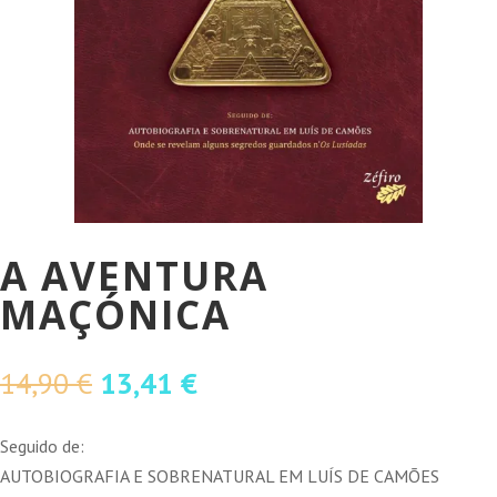
A AVENTURA
MAÇÓNICA
O
O
14,90
€
13,41
€
preço
preço
original
atual
Seguido de:
era:
é:
AUTOBIOGRAFIA E SOBRENATURAL EM LUÍS DE CAMÕES