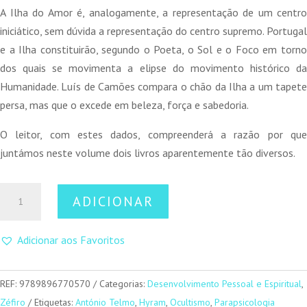
A Ilha do Amor é, analogamente, a representação de um centro
iniciático, sem dúvida a representação do centro supremo. Portugal
e a Ilha constituirão, segundo o Poeta, o Sol e o Foco em torno
dos quais se movimenta a elipse do movimento histórico da
Humanidade. Luís de Camões compara o chão da Ilha a um tapete
persa, mas que o excede em beleza, força e sabedoria.
O leitor, com estes dados, compreenderá a razão por que
juntámos neste volume dois livros aparentemente tão diversos.
Quantidade
ADICIONAR
de
A
Adicionar aos Favoritos
Aventura
Maçónica
REF:
9789896770570
Categorias:
Desenvolvimento Pessoal e Espiritual
,
Zéfiro
Etiquetas:
António Telmo
,
Hyram
,
Ocultismo
,
Parapsicologia