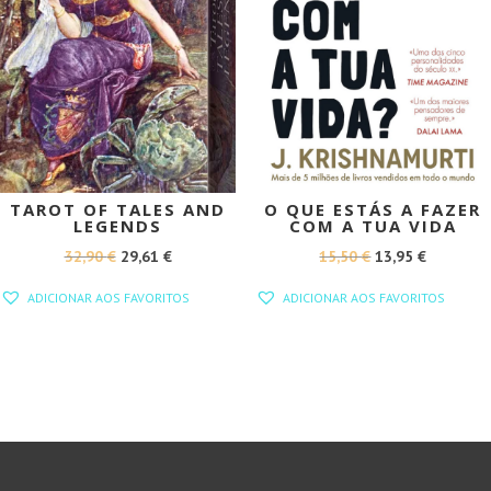
TAROT OF TALES AND
O QUE ESTÁS A FAZER
LEGENDS
COM A TUA VIDA
O
O
O
O
32,90
€
29,61
€
15,50
€
13,95
€
PREÇO
PREÇO
PREÇO
PREÇO
ADICIONAR AOS FAVORITOS
ADICIONAR AOS FAVORITOS
ORIGINAL
ATUAL
ORIGINAL
ATUAL
ERA:
É:
ERA:
É:
32,90 €.
29,61 €.
15,50 €.
13,95 €.