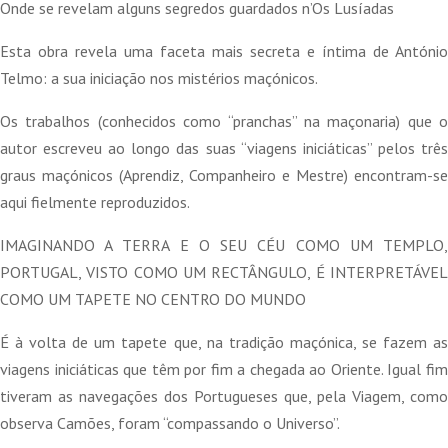
14,90 €.
13,41 €.
Onde se revelam alguns segredos guardados n’Os Lusíadas
Esta obra revela uma faceta mais secreta e íntima de António
Telmo: a sua iniciação nos mistérios maçónicos.
Os trabalhos (conhecidos como “pranchas” na maçonaria) que o
autor escreveu ao longo das suas “viagens iniciáticas” pelos três
graus maçónicos (Aprendiz, Companheiro e Mestre) encontram-se
aqui fielmente reproduzidos.
IMAGINANDO A TERRA E O SEU CÉU COMO UM TEMPLO,
PORTUGAL, VISTO COMO UM RECTÂNGULO, É INTERPRETÁVEL
COMO UM TAPETE NO CENTRO DO MUNDO
É à volta de um tapete que, na tradição maçónica, se fazem as
viagens iniciáticas que têm por fim a chegada ao Oriente. Igual fim
tiveram as navegações dos Portugueses que, pela Viagem, como
observa Camões, foram “compassando o Universo”.