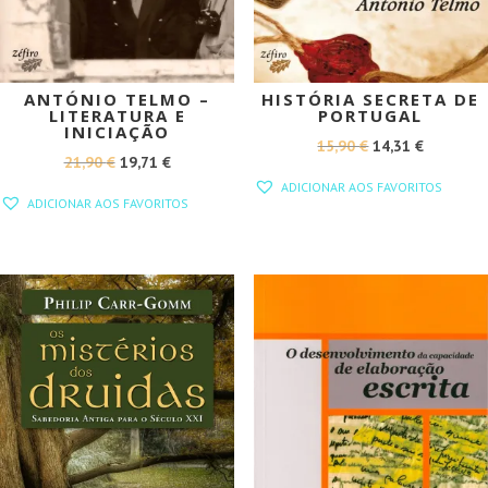
ANTÓNIO TELMO –
HISTÓRIA SECRETA DE
LITERATURA E
PORTUGAL
INICIAÇÃO
O
O
15,90
€
14,31
€
O
O
21,90
€
19,71
€
PREÇO
PREÇO
ADICIONAR AOS FAVORITOS
PREÇO
PREÇO
ORIGINAL
ATUAL
ADICIONAR AOS FAVORITOS
ORIGINAL
ATUAL
ERA:
É:
ERA:
É:
15,90 €.
14,31 €.
21,90 €.
19,71 €.
PROMOÇÃO!
PROMOÇÃO!