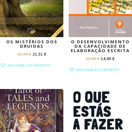
OS MISTÉRIOS DOS
O DESENVOLVIMENTO
DRUIDAS
DA CAPACIDADE DE
ELABORAÇÃO ESCRITA
O
O
23,90
€
21,51
€
O
O
16,00
€
14,40
€
PREÇO
PREÇO
ADICIONAR AOS FAVORITOS
PREÇO
PREÇO
ORIGINAL
ATUAL
ADICIONAR AOS FAVORITOS
ORIGINAL
ATUAL
ERA:
É:
ERA:
É:
23,90 €.
21,51 €.
16,00 €.
14,40 €.
PROMOÇÃO!
PROMOÇÃO!