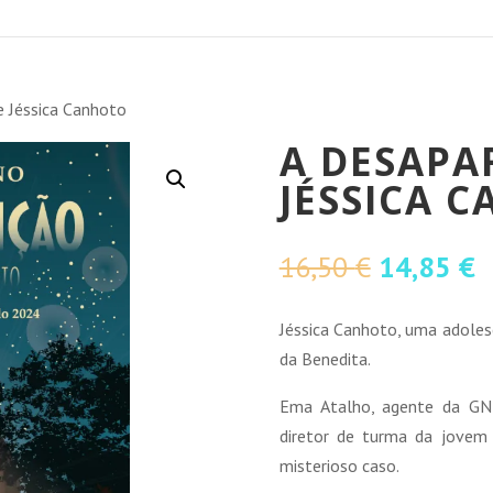
e Jéssica Canhoto
A DESAPA
JÉSSICA 
O
O
16,50
€
14,85
€
preço
p
original
a
Jéssica Canhoto, uma adoles
era:
é
da Benedita.
16,50 €.
1
Ema Atalho, agente da GNR
diretor de turma da jovem 
misterioso caso.