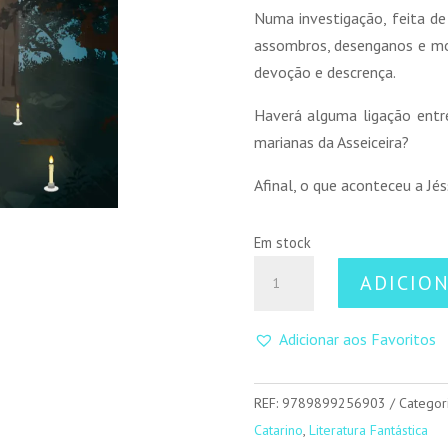
Numa investigação, feita d
assombros, desenganos e mort
devoção e descrença.
Haverá alguma ligação entre
marianas da Asseiceira?
Afinal, o que aconteceu a Jé
Em stock
Quantidade
ADICIO
de
A
Adicionar aos Favoritos
Desaparição
de
Jéssica
REF:
9789899256903
Categor
Canhoto
Catarino
,
Literatura Fantástica