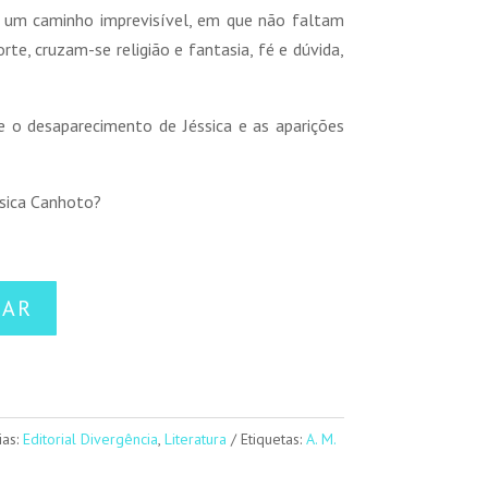
e um caminho imprevisível, em que não faltam
e, cruzam-se religião e fantasia, fé e dúvida,
 o desaparecimento de Jéssica e as aparições
ssica Canhoto?
NAR
ias:
Editorial Divergência
,
Literatura
Etiquetas:
A. M.