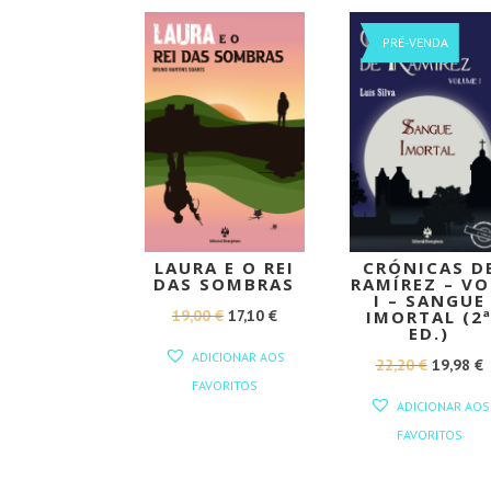
PROMOÇÃO!
PROMOÇÃO
PRÉ-VENDA
LAURA E O REI
CRÓNICAS D
DAS SOMBRAS
RAMÍREZ – VO
I – SANGUE
O
O
19,00
€
17,10
€
IMORTAL (2
ED.)
PREÇO
PREÇO
ADICIONAR AOS
O
22,20
€
19,98
€
ORIGINAL
ATUAL
FAVORITOS
PREÇO
ERA:
É:
ADICIONAR AOS
ORIGINA
19,00 €.
17,10 €.
FAVORITOS
ERA:
É
22,20 €.
1