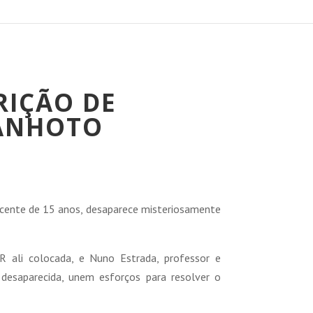
RIÇÃO DE
CANHOTO
reço
tual
cente de 15 anos, desaparece misteriosamente
:
4,85 €.
 ali colocada, e Nuno Estrada, professor e
desaparecida, unem esforços para resolver o