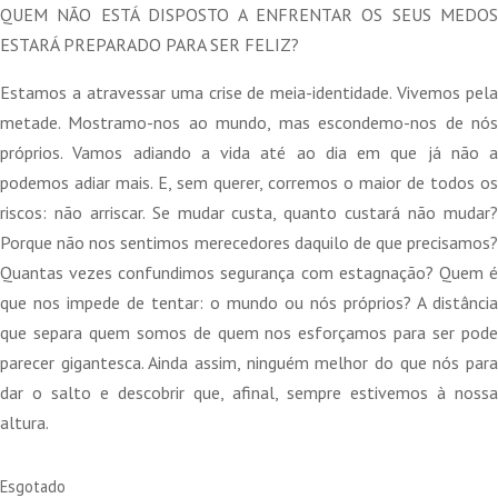
original
atual
QUEM NÃO ESTÁ DISPOSTO A ENFRENTAR OS SEUS MEDOS
era:
é:
ESTARÁ PREPARADO PARA SER FELIZ?
17,45 €.
15,71 €.
Estamos a atravessar uma crise de meia-identidade. Vivemos pela
metade. Mostramo-nos ao mundo, mas escondemo-nos de nós
próprios. Vamos adiando a vida até ao dia em que já não a
podemos adiar mais. E, sem querer, corremos o maior de todos os
riscos: não arriscar. Se mudar custa, quanto custará não mudar?
Porque não nos sentimos merecedores daquilo de que precisamos?
Quantas vezes confundimos segurança com estagnação? Quem é
que nos impede de tentar: o mundo ou nós próprios? A distância
que separa quem somos de quem nos esforçamos para ser pode
parecer gigantesca. Ainda assim, ninguém melhor do que nós para
dar o salto e descobrir que, afinal, sempre estivemos à nossa
altura.
Esgotado