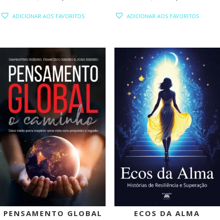
PREÇO
PREÇO
PREÇO
PREÇO
ADICIONAR AOS FAVORITOS
ADICIONAR AOS FAVORITOS
ORIGINAL
ATUAL
ORIGINAL
ATUAL
ERA:
É:
ERA:
É:
21,90 €.
19,71 €.
16,99 €.
15,29 €.
PROMOÇÃO!
PROMOÇÃO!
PENSAMENTO GLOBAL
ECOS DA ALMA