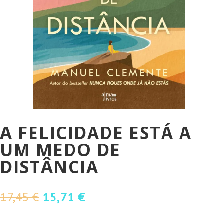
A FELICIDADE ESTÁ A
UM MEDO DE
DISTÂNCIA
O
O
17,45
€
15,71
€
preço
preço