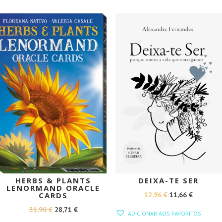
PROMOÇÃO!
PROMOÇÃO!
HERBS & PLANTS
DEIXA-TE SER
LENORMAND ORACLE
O
O
12,96
€
11,66
€
CARDS
PREÇO
PREÇO
O
O
31,90
€
28,71
€
ADICIONAR AOS FAVORITOS
ORIGINAL
ATUAL
PREÇO
PREÇO