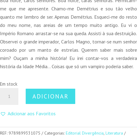
Boa noite, caros senhores. Boa noite, caras senhoras. Permitam-
era:
é:
me que me apresente. Chamo-me Demétrius e sou tão velho
17,50 €.
15,75 €.
quanto me lembro de ser. Apenas Demétrius. Esqueci-me do resto
do meu nome, nas areias de um tempo muito antigo. Eu vi o
Império Romano arrastar-se na sua queda. Assisti à sua destruição.
Observei o grande imperador, Carlos Magno, tornar-se num senhor
coroado por um manto de estrelas. Querem saber mais sobre
mim? Ouçam a minha história! Eu irei contar-vos a verdadeira
história da Idade Média… Coisas que só um vampiro poderia saber.
Em stock
Quantidade
ADICIONAR
de
A
Adicionar aos Favoritos
Idade
Média
Narrada
REF:
9789899331075
Categorias:
Editorial Divergência
,
Literatura