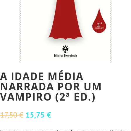
A IDADE MÉDIA
NARRADA POR UM
VAMPIRO (2ª ED.)
O
O
17,50
€
15,75
€
preço
preço
original
atual