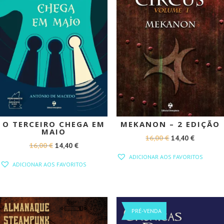
O TERCEIRO CHEGA EM
MEKANON – 2 EDIÇÃO
MAIO
O
O
16,00
€
14,40
€
O
O
16,00
€
14,40
€
PREÇO
PREÇO
ADICIONAR AOS FAVORITOS
PREÇO
PREÇO
ORIGINAL
ATUAL
ADICIONAR AOS FAVORITOS
ORIGINAL
ATUAL
ERA:
É:
ERA:
É:
16,00 €.
14,40 €.
16,00 €.
14,40 €.
PROMOÇÃO!
PRÉ-VENDA