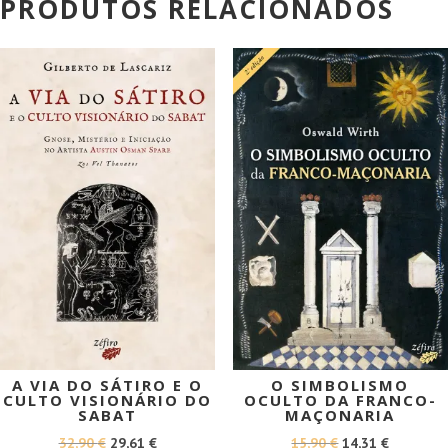
PRODUTOS RELACIONADOS
PROMOÇÃO!
PROMOÇÃO!
A VIA DO SÁTIRO E O
O SIMBOLISMO
CULTO VISIONÁRIO DO
OCULTO DA FRANCO-
SABAT
MAÇONARIA
O
O
O
O
32,90
€
29,61
€
15,90
€
14,31
€