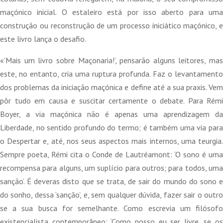
maçónico inicial. O estaleiro está por isso aberto para uma
construção ou reconstrução de um processo iniciático maçónico, e
este livro lança o desafio.
«’Mais um livro sobre Maçonaria!’, pensarão alguns leitores, mas
este, no entanto, cria uma ruptura profunda. Faz o levantamento
dos problemas da iniciação maçónica e define até a sua praxis. Vem
pôr tudo em causa e suscitar certamente o debate. Para Rémi
Boyer, a via maçónica não é apenas uma aprendizagem da
Liberdade, no sentido profundo do termo; é também uma via para
o Despertar e, até, nos seus aspectos mais internos, uma teurgia.
Sempre poeta, Rémi cita o Conde de Lautréamont: ‘O sono é uma
recompensa para alguns, um suplício para outros; para todos, uma
sanção’. É deveras disto que se trata, de sair do mundo do sono e
do sonho, dessa ‘sanção’, e, sem qualquer dúvida, fazer sair o outro
se a sua busca for semelhante. Como escrevia um filósofo
existencialista contemporâneo: ‘Como posso eu ser livre, se os