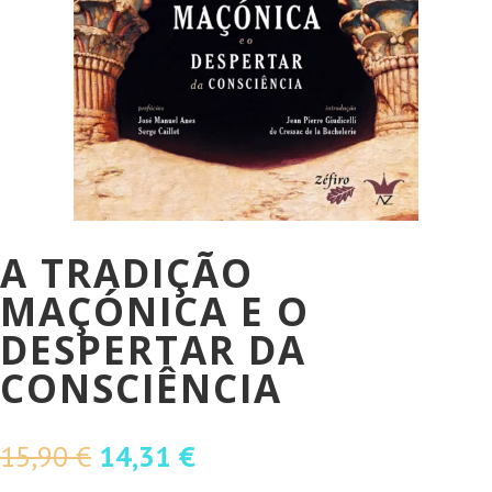
A TRADIÇÃO
MAÇÓNICA E O
DESPERTAR DA
CONSCIÊNCIA
O
O
15,90
€
14,31
€
preço
preço