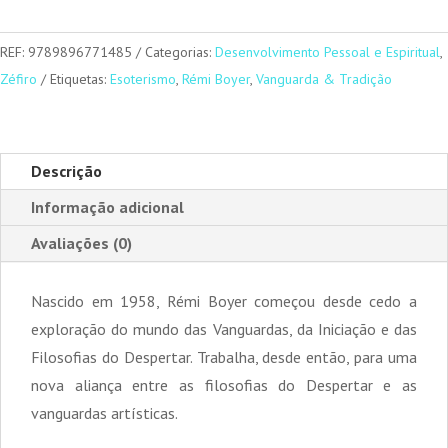
Maçónica
e
REF:
9789896771485
Categorias:
Desenvolvimento Pessoal e Espiritual
,
o
Zéfiro
Etiquetas:
Esoterismo
,
Rémi Boyer
,
Vanguarda & Tradição
Despertar
da
Consciência
Descrição
Informação adicional
Avaliações (0)
Nascido em 1958, Rémi Boyer começou desde cedo a
exploração do mundo das Vanguardas, da Iniciação e das
Filosofias do Despertar. Trabalha, desde então, para uma
nova aliança entre as filosofias do Despertar e as
vanguardas artísticas.