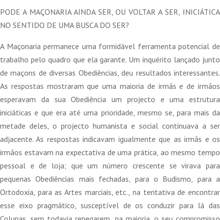
original
atual
PODE A MAÇONARIA AINDA SER, OU VOLTAR A SER, INICIÁTICA
era:
é:
NO SENTIDO DE UMA BUSCA DO SER?
15,90 €.
14,31 €.
A Maçonaria permanece uma formidável ferramenta potencial de
trabalho pelo quadro que ela garante. Um inquérito lançado junto
de maçons de diversas Obediências, deu resultados interessantes.
As respostas mostraram que uma maioria de irmãs e de irmãos
esperavam da sua Obediência um projecto e uma estrutura
iniciáticas e que era até uma prioridade, mesmo se, para mais da
metade deles, o projecto humanista e social continuava a ser
adjacente. As respostas indicavam igualmente que as irmãs e os
irmãos estavam na expectativa de uma prática, ao mesmo tempo
pessoal e de loja; que um número crescente se virava para
pequenas Obediências mais fechadas, para o Budismo, para a
Ortodoxia, para as Artes marciais, etc., na tentativa de encontrar
esse eixo pragmático, susceptível de os conduzir para lá das
Colunas, sem todavia renegarem, na maioria, o seu compromisso