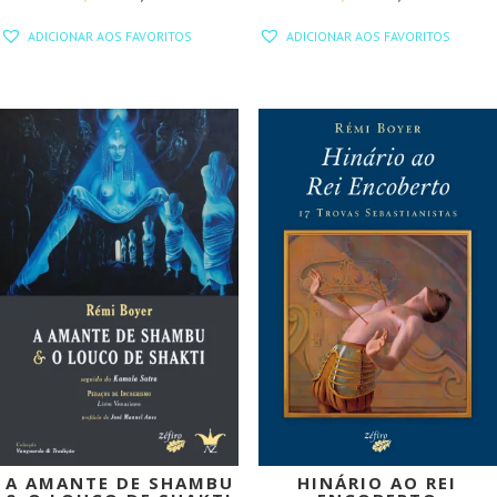
PREÇO
PREÇO
PREÇO
PREÇO
ADICIONAR AOS FAVORITOS
ADICIONAR AOS FAVORITOS
ORIGINAL
ATUAL
ORIGINAL
ATUAL
ERA:
É:
ERA:
É:
32,90 €.
29,61 €.
15,90 €.
14,31 €.
PROMOÇÃO!
PROMOÇÃO!
A AMANTE DE SHAMBU
HINÁRIO AO REI