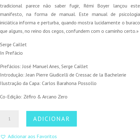
tradicional parece não saber fugir, Rémi Boyer lançou este
manifesto, na forma de manual. Este manual de psicologia
iniciática informa e perturba, quando mostra lucidamente o buraco
que alguns, no reino dos cegos, confundem com o caminho certo.»
Serge Caillet
In Prefácio
Prefácios: José Manuel Anes, Serge Caillet
Introdução: Jean Pierre Giudicelli de Cressac de la Bachelerie
Ilustração da Capa: Carlos Barahona Possollo
Co-Edição: Zéfiro & Arcano Zero
Quantidade
ADICIONAR
de
A
Adicionar aos Favoritos
Tradição