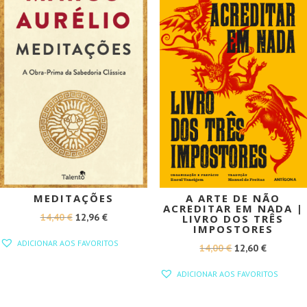
MEDITAÇÕES
A ARTE DE NÃO
ACREDITAR EM NADA |
O
O
14,40
€
12,96
€
LIVRO DOS TRÊS
IMPOSTORES
PREÇO
PREÇO
ADICIONAR AOS FAVORITOS
O
O
14,00
€
12,60
€
ORIGINAL
ATUAL
PREÇO
PREÇO
ERA:
É:
ADICIONAR AOS FAVORITOS
ORIGINAL
ATUAL
14,40 €.
12,96 €.
ERA:
É: