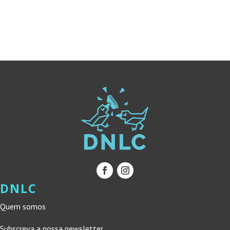
ORIGINAL
ATUAL
ORIGINAL
ATUAL
ERA:
É:
ERA:
É:
16,00 €.
14,40 €.
10,00 €.
9,00 €.
DNLC
Quem somos
Subscreva a nossa newsletter