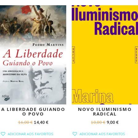
14,00 €.
12,60 €.
PROMOÇÃO!
PROMOÇÃO!
A LIBERDADE GUIANDO
NOVO ILUMINISMO
O POVO
RADICAL
O
O
O
O
16,00
€
14,40
€
10,00
€
9,00
€
PREÇO
PREÇO
PREÇO
PREÇO
ADICIONAR AOS FAVORITOS
ADICIONAR AOS FAVORITOS