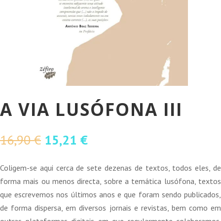
A VIA LUSÓFONA III
O
O
16,90
€
15,21
€
preço
preço
original
atual
Coligem-se aqui cerca de sete dezenas de textos, todos eles, de
era:
é:
forma mais ou menos directa, sobre a temática lusófona, textos
16,90 €.
15,21 €.
que escrevemos nos últimos anos e que foram sendo publicados,
de forma dispersa, em diversos jornais e revistas, bem como em
outras plataformas digitais em que regularmente colaboramos.