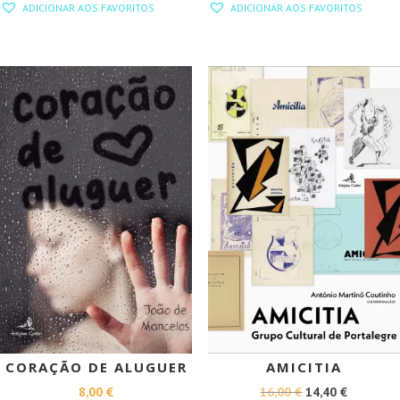
ADICIONAR AOS FAVORITOS
ADICIONAR AOS FAVORITOS
ORIGINAL
ATUAL
ORIGINAL
ATUAL
ERA:
É:
ERA:
É:
12,00 €.
10,80 €.
15,00 €.
13,50 €.
PROMOÇÃO!
CORAÇÃO DE ALUGUER
AMICITIA
O
O
8,00
€
16,00
€
14,40
€