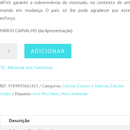
difícil garantir a sobrevivência do montado, no contexto de um
mundo em mudança. O país só lhe pode agradecer por este
esforço.
MÁRIO CARVALHO (da Apresentação)
Quantidade
ADICIONAR
de
Agro-
Adicionar aos Favoritos
Silvo-
Pastorícia
REF:
9789895662425
Categorias:
Ciências Exactas e Naturais
,
Edições
Colibri
Etiquetas:
José Mira Potes
,
Meio Ambiente
Descrição