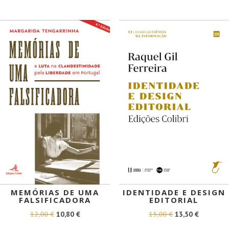
ERA:
É:
ERA:
É:
10,00 €.
9,00 €.
18,00 €.
16,20 €.
PROMOÇÃO!
PROMOÇÃO!
MEMÓRIAS DE UMA
IDENTIDADE E DESIGN
FALSIFICADORA
EDITORIAL
O
O
O
O
12,00
€
10,80
€
15,00
€
13,50
€
PREÇO
PREÇO
PREÇO
PREÇO