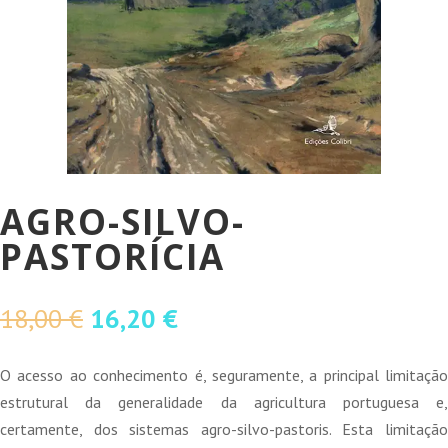
AGRO-SILVO-
PASTORÍCIA
O
O
18,00
€
16,20
€
preço
preço
original
atual
O acesso ao conhecimento é, seguramente, a principal limitação
era:
é:
estrutural da generalidade da agricultura portuguesa e,
18,00 €.
16,20 €.
certamente, dos sistemas agro-silvo-pastoris. Esta limitação