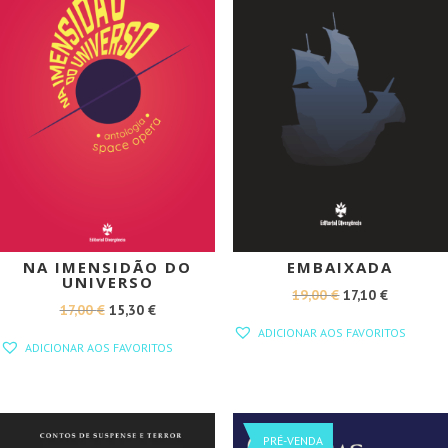
NA IMENSIDÃO DO
EMBAIXADA
UNIVERSO
O
O
19,00
€
17,10
€
O
O
17,00
€
15,30
€
PREÇO
PREÇO
ADICIONAR AOS FAVORITOS
PREÇO
PREÇO
ORIGINAL
ATUAL
ADICIONAR AOS FAVORITOS
ORIGINAL
ATUAL
ERA:
É:
ERA:
É:
19,00 €.
17,10 €.
17,00 €.
15,30 €.
PROMOÇÃO!
PROMOÇÃO!
PRÉ-VENDA