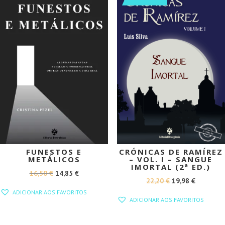
FUNESTOS E
CRÓNICAS DE RAMÍREZ
METÁLICOS
– VOL. I – SANGUE
IMORTAL (2ª ED.)
O
O
16,50
€
14,85
€
O
O
22,20
€
19,98
€
PREÇO
PREÇO
ADICIONAR AOS FAVORITOS
PREÇO
PREÇO
ORIGINAL
ATUAL
ADICIONAR AOS FAVORITOS
ORIGINAL
ATUAL
ERA:
É:
ERA:
É: