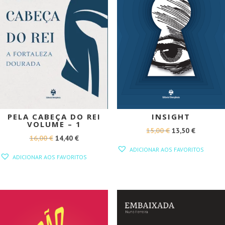
PELA CABEÇA DO REI
INSIGHT
VOLUME – 1
O
O
15,00
€
13,50
€
O
O
16,00
€
14,40
€
PREÇO
PREÇO
ADICIONAR AOS FAVORITOS
PREÇO
PREÇO
ORIGINAL
ATUAL
ADICIONAR AOS FAVORITOS
ORIGINAL
ATUAL
ERA:
É:
ERA:
É:
15,00 €.
13,50 €.
16,00 €.
14,40 €.
PROMOÇÃO!
PROMOÇÃO!