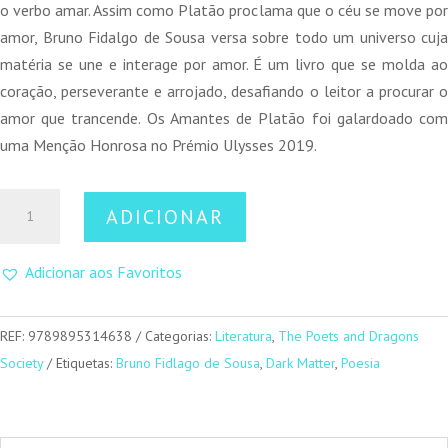
10,00 €.
9,00 €.
o verbo amar. Assim como Platão proclama que o céu se move por
amor, Bruno Fidalgo de Sousa versa sobre todo um universo cuja
matéria se une e interage por amor. É um livro que se molda ao
coração, perseverante e arrojado, desafiando o leitor a procurar o
amor que trancende. Os Amantes de Platão foi galardoado com
uma Menção Honrosa no Prémio Ulysses 2019.
Quantidade
ADICIONAR
de
Amantes
Adicionar aos Favoritos
de
Platão
REF:
9789895314638
Categorias:
Literatura
,
The Poets and Dragons
Society
Etiquetas:
Bruno Fidlago de Sousa
,
Dark Matter
,
Poesia