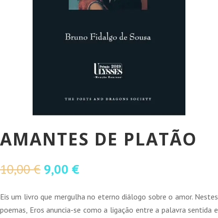
AMANTES DE PLATÃO
O
O
10,00
€
9,00
€
preço
preço
original
atual
Eis um livro que mergulha no eterno diálogo sobre o amor. Nestes
era:
é:
poemas, Eros anuncia-se como a ligação entre a palavra sentida e