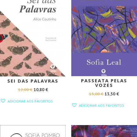
PASSEATA PELAS
SEI DAS PALAVRAS
VOZES
O
O
12,00
€
10,80
€
O
O
15,00
€
13,50
€
PREÇO
PREÇO
ADICIONAR AOS FAVORITOS
PREÇO
PREÇO
ORIGINAL
ATUAL
ADICIONAR AOS FAVORITOS
ORIGINAL
ATUAL
ERA:
É:
ERA:
É:
12,00 €.
10,80 €.
15,00 €.
13,50 €.
PROMOÇÃO!
PROMOÇÃO!