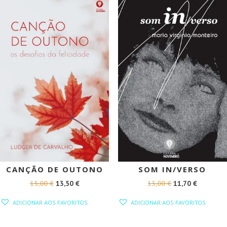
PROMOÇÃO!
PROMOÇÃO!
CANÇÃO DE OUTONO
SOM IN/VERSO
O
O
O
O
15,00
€
13,50
€
13,00
€
11,70
€
PREÇO
PREÇO
PREÇO
PREÇO
ADICIONAR AOS FAVORITOS
ADICIONAR AOS FAVORITOS
ORIGINAL
ATUAL
ORIGINAL
ATUAL
ERA:
É:
ERA:
É: