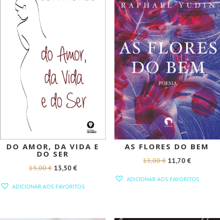
DO AMOR, DA VIDA E
AS FLORES DO BEM
DO SER
O
O
13,00
€
11,70
€
O
O
15,00
€
13,50
€
PREÇO
PREÇO
ADICIONAR AOS FAVORITOS
PREÇO
PREÇO
ORIGINAL
ATUAL
ADICIONAR AOS FAVORITOS
ORIGINAL
ATUAL
ERA:
É:
ERA:
É:
13,00 €.
11,70 €.
15,00 €.
13,50 €.