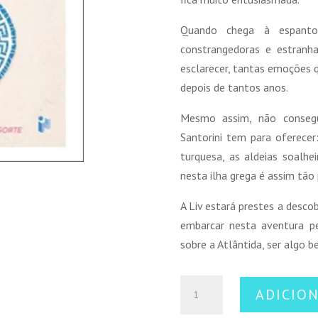
Quando chega à espantos
constrangedoras e estranh
esclarecer, tantas emoções q
depois de tantos anos.
Mesmo assim, não consegu
Santorini tem para oferecer
turquesa, as aldeias soalhe
nesta ilha grega é assim tão
A Liv estará prestes a descob
embarcar nesta aventura p
sobre a Atlântida, ser algo 
Quantidade
ADICIO
de