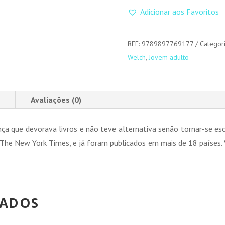
Amor
Adicionar aos Favoritos
E
Santorini
REF:
9789897769177
Categor
Welch
,
Jovem adulto
Avaliações (0)
nça que devorava livros e não teve alternativa senão tornar-se es
The New York Times, e já foram publicados em mais de 18 países. V
NADOS