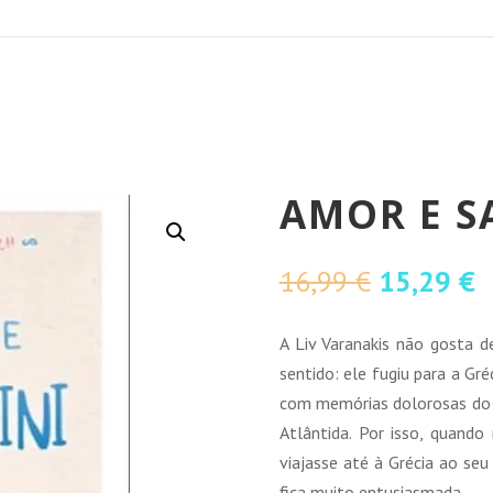
AMOR E S
O
O
16,99
€
15,29
€
preço
p
original
a
A Liv Varanakis não gosta d
era:
é
sentido: ele fugiu para a Gr
16,99 €.
1
com memórias dolorosas do s
Atlântida. Por isso, quando
viajasse até à Grécia ao seu
fica muito entusiasmada.