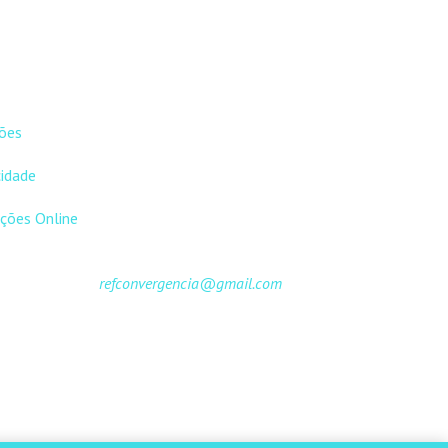
EIS
CONTACTOS
ões
DNL Convergência
Rua Principal nº39-41, RC
cidade
Direito, Loja 2
Vergas
ções Online
3840-555 Sto André de Vagos
refconvergencia@gmail.com