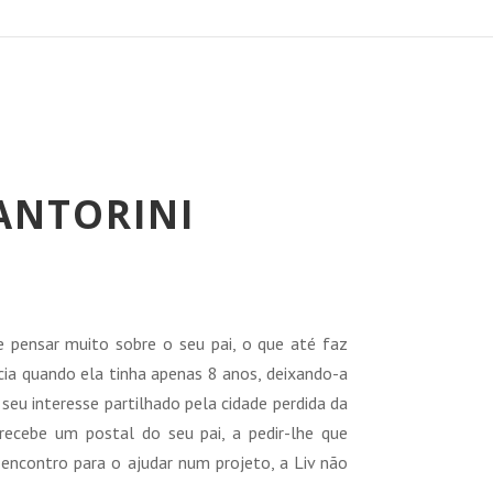
ANTORINI
reço
tual
e pensar muito sobre o seu pai, o que até faz
:
écia quando ela tinha apenas 8 anos, deixando-a
5,29 €.
eu interesse partilhado pela cidade perdida da
 recebe um postal do seu pai, a pedir-lhe que
 encontro para o ajudar num projeto, a Liv não