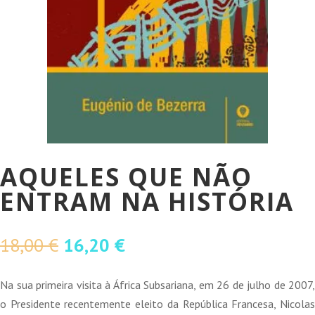
AQUELES QUE NÃO
ENTRAM NA HISTÓRIA
O
O
18,00
€
16,20
€
preço
preço
original
atual
Na sua primeira visita à África Subsariana, em 26 de julho de 2007,
era:
é:
o Presidente recentemente eleito da República Francesa, Nicolas