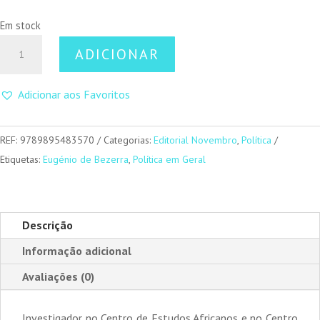
Em stock
Quantidade
ADICIONAR
de
Aqueles
Adicionar aos Favoritos
que
não
entram
REF:
9789895483570
Categorias:
Editorial Novembro
,
Política
na
Etiquetas:
Eugénio de Bezerra
,
Política em Geral
história
Descrição
Informação adicional
Avaliações (0)
Investigador no Centro de Estudos Africanos e no Centro