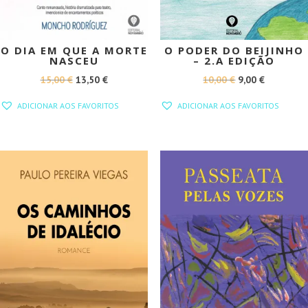
O DIA EM QUE A MORTE
O PODER DO BEIJINHO
NASCEU
– 2.A EDIÇÃO
O
O
O
O
15,00
€
13,50
€
10,00
€
9,00
€
PREÇO
PREÇO
PREÇO
PREÇO
ADICIONAR AOS FAVORITOS
ADICIONAR AOS FAVORITOS
ORIGINAL
ATUAL
ORIGINAL
ATUAL
ERA:
É:
ERA:
É:
15,00 €.
13,50 €.
10,00 €.
9,00 €.
PROMOÇÃO!
PROMOÇÃO!