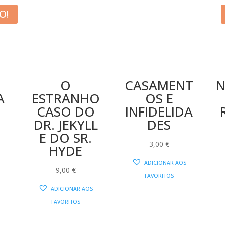
O!
O
CASAMENT
A
ESTRANHO
OS E
CASO DO
INFIDELIDA
DR. JEKYLL
DES
O
E DO SR.
PREÇO
3,00
€
HYDE
AL
ATUAL
ADICIONAR AOS
:
9,00
€
FAVORITOS
16,16 €.
ADICIONAR AOS
FAVORITOS