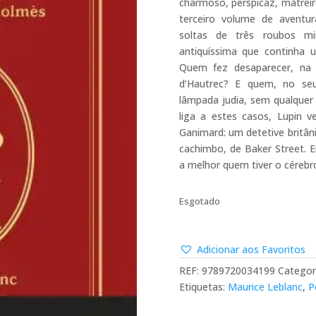
charmoso, perspicaz, matrei
terceiro volume de aventu
soltas de três roubos mi
antiquíssima que continha 
Quem fez desaparecer, na 
d’Hautrec? E quem, no seu
lâmpada judia, sem qualquer
liga a estes casos, Lupin 
Ganimard: um detetive britân
cachimbo, de Baker Street. 
a melhor quem tiver o cérebr
Esgotado
Adicionar aos Favoritos
REF:
9789720034199
Categor
Etiquetas:
Maurice Leblanc
,
Po