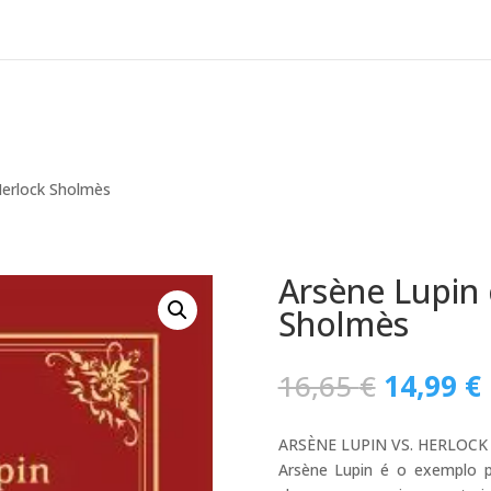
Herlock Sholmès
Arsène Lupin 
Sholmès
O
16,65
€
14,99
€
preço
original
ARSÈNE LUPIN VS. HERLOCK
era:
Arsène Lupin é o exemplo pe
16,65 €.