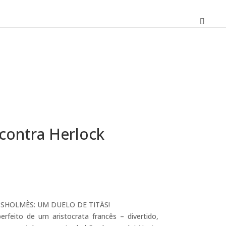
contra Herlock
O
preço
atual
 SHOLMÈS: UM DUELO DE TITÃS!
é:
rfeito de um aristocrata francês – divertido,
14,99 €.