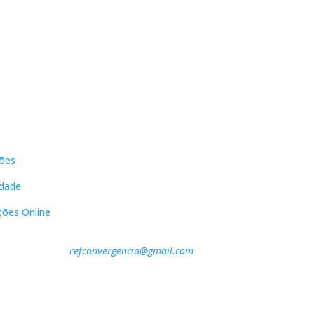
s
Contactos
ões
DNL Convergência
Rua Principal nº39-41, RC Direito,
idade
Loja 2
Vergas
ções Online
3840-555 Sto André de Vagos
refconvergencia@gmail.com