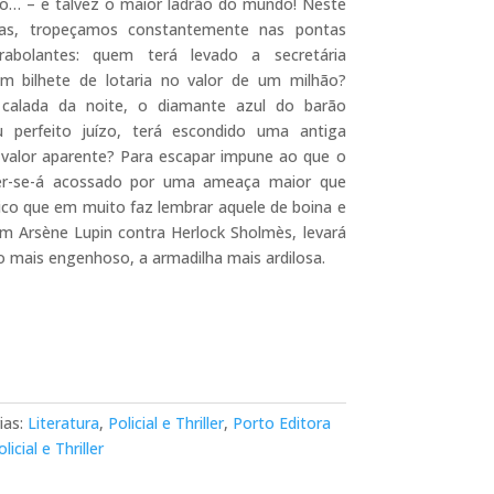
ro… – e talvez o maior ladrão do mundo! Neste
ras, tropeçamos constantemente nas pontas
rabolantes: quem terá levado a secretária
um bilhete de lotaria no valor de um milhão?
calada da noite, o diamante azul do barão
 perfeito juízo, terá escondido uma antiga
 valor aparente? Para escapar impune ao que o
ver-se-á acossado por uma ameaça maior que
ico que em muito faz lembrar aquele de boina e
Em Arsène Lupin contra Herlock Sholmès, levará
o mais engenhoso, a armadilha mais ardilosa.
ias:
Literatura
,
Policial e Thriller
,
Porto Editora
licial e Thriller