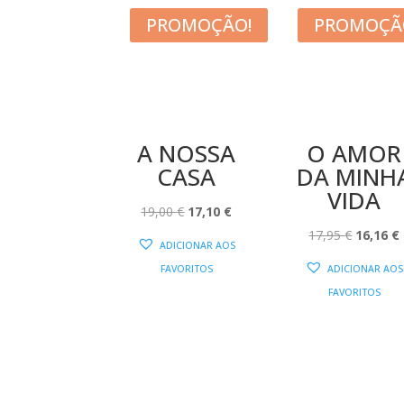
PROMOÇÃO!
PROMOÇÃ
A NOSSA
O AMOR
CASA
DA MINH
VIDA
O
O
19,00
€
17,10
€
PREÇO
PREÇO
O
17,95
€
16,16
€
ADICIONAR AOS
ORIGINAL
ATUAL
PREÇO
FAVORITOS
ADICIONAR AOS
ERA:
É:
ORIGIN
FAVORITOS
19,00 €.
17,10 €.
ERA:
É
17,95 €.