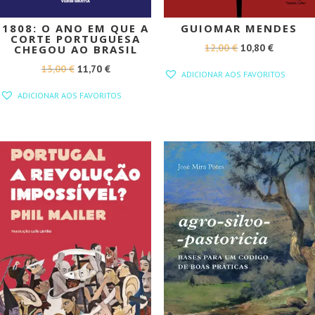
1808: O ANO EM QUE A
GUIOMAR MENDES
CORTE PORTUGUESA
O
O
12,00
€
10,80
€
CHEGOU AO BRASIL
PREÇO
PREÇO
O
O
13,00
€
11,70
€
ADICIONAR AOS FAVORITOS
ORIGINAL
ATUAL
PREÇO
PREÇO
ADICIONAR AOS FAVORITOS
ERA:
É:
ORIGINAL
ATUAL
12,00 €.
10,80 €.
ERA:
É:
13,00 €.
11,70 €.
PROMOÇÃO!
PROMOÇÃO!