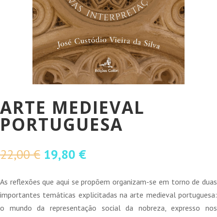
ARTE MEDIEVAL
PORTUGUESA
O
O
22,00
€
19,80
€
preço
preço
original
atual
As reflexões que aqui se propõem organizam-se em torno de duas
era:
é:
importantes temáticas explicitadas na arte medieval portuguesa:
22,00 €.
19,80 €.
o mundo da representação social da nobreza, expresso nos