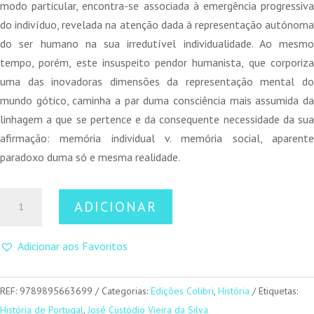
modo particular, encontra-se associada à emergência progressiva
do indivíduo, revelada na atenção dada à representação autónoma
do ser humano na sua irredutível individualidade. Ao mesmo
tempo, porém, este insuspeito pendor humanista, que corporiza
uma das inovadoras dimensões da representação mental do
mundo gótico, caminha a par duma consciência mais assumida da
linhagem a que se pertence e da consequente necessidade da sua
afirmação: memória individual v. memória social, aparente
paradoxo duma só e mesma realidade.
Quantidade
ADICIONAR
de
Arte
Adicionar aos Favoritos
Medieval
Portuguesa
REF:
9789895663699
Categorias:
Edições Colibri
,
História
Etiquetas:
História de Portugal
,
José Custódio Vieira da Silva