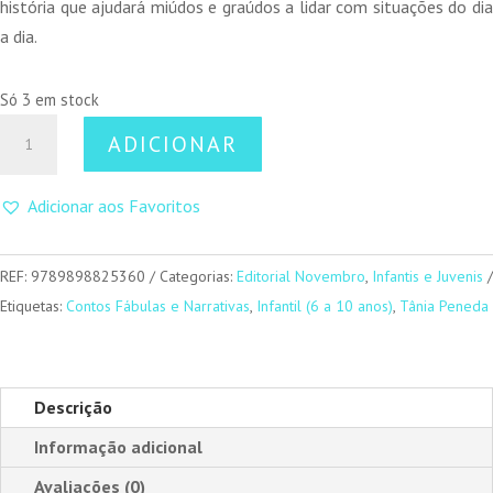
história que ajudará miúdos e graúdos a lidar com situações do dia
a dia.
Só 3 em stock
Quantidade
ADICIONAR
de
As
Adicionar aos Favoritos
Aventuras
do
Anjo
REF:
9789898825360
Categorias:
Editorial Novembro
,
Infantis e Juvenis
Nicolau
Etiquetas:
Contos Fábulas e Narrativas
,
Infantil (6 a 10 anos)
,
Tânia Peneda
Descrição
Informação adicional
Avaliações (0)