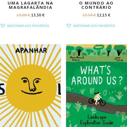
UMA LAGARTA NA
O MUNDO AO
MAGRAFALÂNDIA
CONTRÁRIO
O
O
O
O
15,00
€
13,50
€
13,50
€
12,15
€
PREÇO
PREÇO
PREÇO
PREÇO
ADICIONAR AOS FAVORITOS
ADICIONAR AOS FAVORITOS
ORIGINAL
ATUAL
ORIGINAL
ATUAL
ERA:
É:
ERA:
É:
15,00 €.
13,50 €.
13,50 €.
12,15 €.
PROMOÇÃO!
PROMOÇÃO!