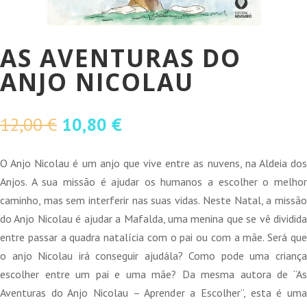
AS AVENTURAS DO
ANJO NICOLAU
O
O
12,00
€
10,80
€
preço
preço
original
atual
O Anjo Nicolau é um anjo que vive entre as nuvens, na Aldeia dos
era:
é:
Anjos. A sua missão é ajudar os humanos a escolher o melhor
12,00 €.
10,80 €.
caminho, mas sem interferir nas suas vidas. Neste Natal, a missão
do Anjo Nicolau é ajudar a Mafalda, uma menina que se vê dividida
entre passar a quadra natalícia com o pai ou com a mãe. Será que
o anjo Nicolau irá conseguir ajudála? Como pode uma criança
escolher entre um pai e uma mãe? Da mesma autora de “As
Aventuras do Anjo Nicolau – Aprender a Escolher”, esta é uma