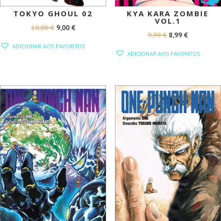
TOKYO GHOUL 02
KYA KARA ZOMBIE
VOL.1
O
O
10,00
€
9,00
€
O
O
9,99
€
8,99
€
PREÇO
PREÇO
ADICIONAR AOS FAVORITOS
PREÇO
PREÇO
ORIGINAL
ATUAL
ADICIONAR AOS FAVORITOS
ORIGINAL
ATUAL
ERA:
É:
ERA:
É:
10,00 €.
9,00 €.
9,99 €.
8,99 €.
PROMOÇÃO!
PROMOÇÃO!