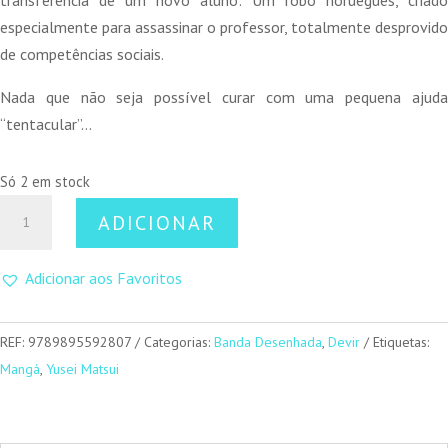
transferência de um novo aluno: Um robô norueguês, criado
especialmente para assassinar o professor, totalmente desprovido
de competências sociais.
Nada que não seja possível curar com uma pequena ajuda
“tentacular”…
Só 2 em stock
Quantidade
ADICIONAR
de
Assassination
Adicionar aos Favoritos
Classroom
03
REF:
9789895592807
Categorias:
Banda Desenhada
,
Devir
Etiquetas:
Mangá
,
Yusei Matsui