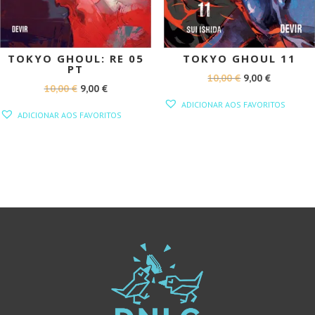
TOKYO GHOUL: RE 05
TOKYO GHOUL 11
PT
O
O
10,00
€
9,00
€
O
O
10,00
€
9,00
€
PREÇO
PREÇO
ADICIONAR AOS FAVORITOS
PREÇO
PREÇO
ORIGINAL
ATUAL
ADICIONAR AOS FAVORITOS
ORIGINAL
ATUAL
ERA:
É:
ERA:
É:
10,00 €.
9,00 €.
10,00 €.
9,00 €.