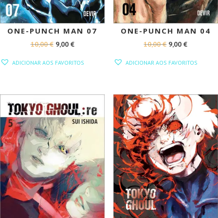
ONE-PUNCH MAN 07
ONE-PUNCH MAN 04
O
O
O
O
10,00
€
9,00
€
10,00
€
9,00
€
PREÇO
PREÇO
PREÇO
PREÇO
ADICIONAR AOS FAVORITOS
ADICIONAR AOS FAVORITOS
ORIGINAL
ATUAL
ORIGINAL
ATUAL
ERA:
É:
ERA:
É:
10,00 €.
9,00 €.
10,00 €.
9,00 €.
PROMOÇÃO!
PROMOÇÃO!