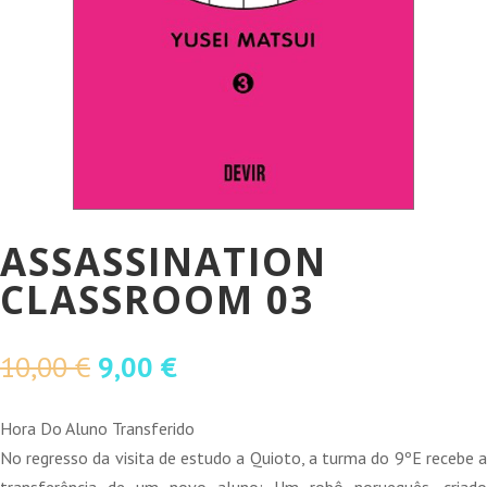
ASSASSINATION
CLASSROOM 03
O
O
10,00
€
9,00
€
preço
preço
original
atual
Hora Do Aluno Transferido
era:
é:
No regresso da visita de estudo a Quioto, a turma do 9ºE recebe a
10,00 €.
9,00 €.