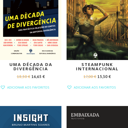
UMA DÉCADA DA
STEAMPUNK
DIVERGÊNCIA
INTERNACIONAL
O
O
O
O
18,50
€
16,65
€
17,00
€
15,30
€
PREÇO
PREÇO
PREÇO
PREÇO
ADICIONAR AOS FAVORITOS
ADICIONAR AOS FAVORITOS
ORIGINAL
ATUAL
ORIGINAL
ATUAL
ERA:
É:
ERA:
É:
18,50 €.
16,65 €.
17,00 €.
15,30 €.
PROMOÇÃO!
PROMOÇÃO!