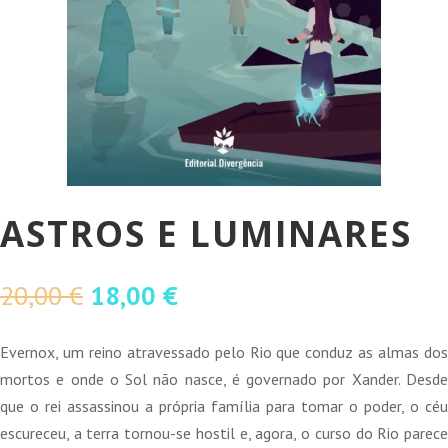
ASTROS E LUMINARES
O
O
20,00
€
18,00
€
preço
preço
original
atual
Evernox, um reino atravessado pelo Rio que conduz as almas dos
era:
é:
mortos e onde o Sol não nasce, é governado por Xander. Desde
20,00 €.
18,00 €.
que o rei assassinou a própria família para tomar o poder, o céu
escureceu, a terra tornou-se hostil e, agora, o curso do Rio parece