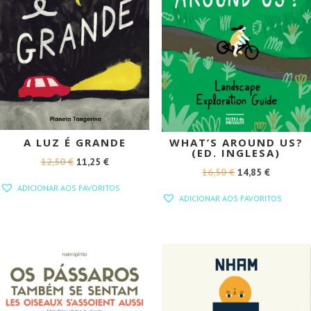
A LUZ É GRANDE
WHAT’S AROUND US?
(ED. INGLESA)
O
O
12,50
€
11,25
€
O
O
16,50
€
14,85
€
PREÇO
PREÇO
ADICIONAR AOS FAVORITOS
PREÇO
PREÇO
ORIGINAL
ATUAL
ADICIONAR AOS FAVORITOS
ORIGINAL
ATUAL
ERA:
É:
ERA:
É:
12,50 €.
11,25 €.
16,50 €.
14,85 €.
PROMOÇÃO!
PROMOÇÃO!