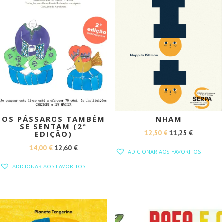
OS PÁSSAROS TAMBÉM
NHAM
SE SENTAM (2ª
O
O
12,50
€
11,25
€
EDIÇÃO)
PREÇO
PREÇO
O
O
14,00
€
12,60
€
ADICIONAR AOS FAVORITOS
ORIGINAL
ATUAL
PREÇO
PREÇO
ADICIONAR AOS FAVORITOS
ERA:
É:
ORIGINAL
ATUAL
12,50 €.
11,25 €.
ERA:
É:
14,00 €.
12,60 €.
PROMOÇÃO!
PROMOÇÃO!