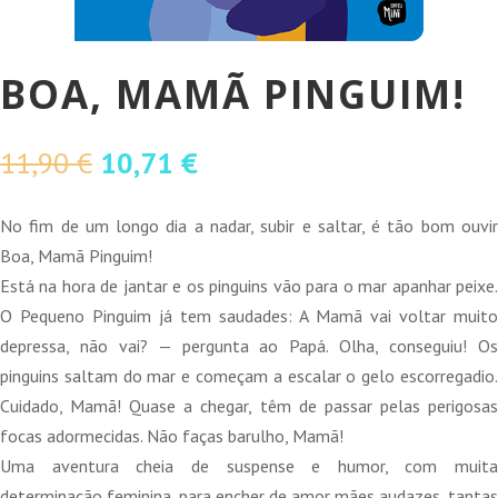
BOA, MAMÃ PINGUIM!
O
O
11,90
€
10,71
€
preço
preço
original
atual
No fim de um longo dia a nadar, subir e saltar, é tão bom ouvir
era:
é:
Boa, Mamã Pinguim!
11,90 €.
10,71 €.
Está na hora de jantar e os pinguins vão para o mar apanhar peixe.
O Pequeno Pinguim já tem saudades: A Mamã vai voltar muito
depressa, não vai? — pergunta ao Papá. Olha, conseguiu! Os
pinguins saltam do mar e começam a escalar o gelo escorregadio.
Cuidado, Mamã! Quase a chegar, têm de passar pelas perigosas
focas adormecidas. Não faças barulho, Mamã!
Uma aventura cheia de suspense e humor, com muita
determinação feminina, para encher de amor mães audazes, tantas