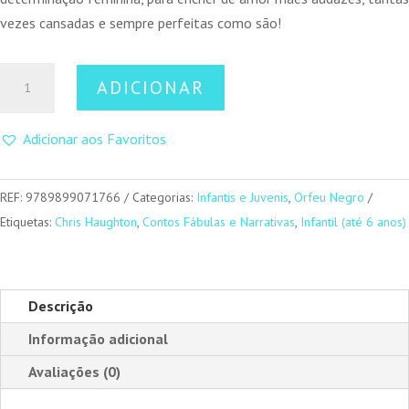
vezes cansadas e sempre perfeitas como são!
Quantidade
ADICIONAR
de
Boa,
Adicionar aos Favoritos
Mamã
Pinguim!
REF:
9789899071766
Categorias:
Infantis e Juvenis
,
Orfeu Negro
Etiquetas:
Chris Haughton
,
Contos Fábulas e Narrativas
,
Infantil (até 6 anos)
Descrição
Informação adicional
Avaliações (0)