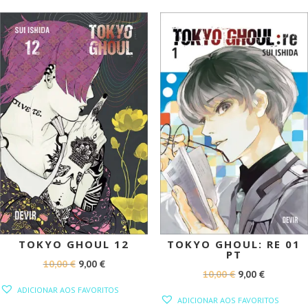
10,00 €.
9,00 €.
10,00 €.
9,00 €.
PROMOÇÃO!
PROMOÇÃO!
TOKYO GHOUL 12
TOKYO GHOUL: RE 01
PT
O
O
10,00
€
9,00
€
O
O
10,00
€
9,00
€
PREÇO
PREÇO
ADICIONAR AOS FAVORITOS
PREÇO
PREÇO
ORIGINAL
ATUAL
ADICIONAR AOS FAVORITOS