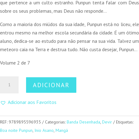
que pertence a um culto estranho. Punpun tenta falar com Deus
sobre os seus problemas, mas Deus não responde…
Como a maioria dos miúdos da sua idade, Punpun está no liceu, ele
entrou mesmo na melhor escola secundária da cidade. É um ótimo
aluno, dedica-se ao estudo para não pensar na sua vida. Talvez um
meteoro caia na Terra e destrua tudo. Não custa desejar, Punpun…
Volume 2 de 7
Quantidade
ADICIONAR
de
Boa
Adicionar aos Favoritos
Noite,
Punpun
2
REF:
9789895596935
Categorias:
Banda Desenhada
,
Devir
Etiquetas:
Boa noite Punpun
,
Inio Asano
,
Mangá