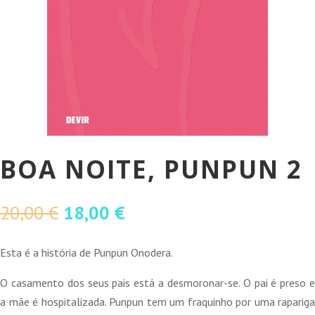
BOA NOITE, PUNPUN 2
O
O
20,00
€
18,00
€
preço
preço
original
atual
Esta é a história de Punpun Onodera.
era:
é:
O casamento dos seus pais está a desmoronar-se. O pai é preso e
20,00 €.
18,00 €.
a mãe é hospitalizada. Punpun tem um fraquinho por uma rapariga