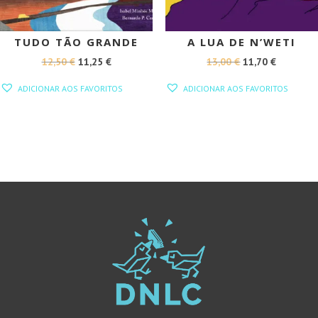
TUDO TÃO GRANDE
A LUA DE N’WETI
O
O
O
O
12,50
€
11,25
€
13,00
€
11,70
€
PREÇO
PREÇO
PREÇO
PREÇO
ADICIONAR AOS FAVORITOS
ADICIONAR AOS FAVORITOS
ORIGINAL
ATUAL
ORIGINAL
ATUAL
ERA:
É:
ERA:
É:
12,50 €.
11,25 €.
13,00 €.
11,70 €.