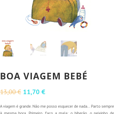
BOA VIAGEM BEBÉ
O
O
13,00
€
11,70
€
preço
preço
original
atual
A viagem é grande. Não me posso esquecer de nada… Parto sempre
era:
é:
à mesma hora. Primeiro, faço a mala: o biberão, o peixinho de