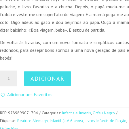
13,00 €.
11,70 €.
peluche, o livro favorito e a chucha. Depois, o papá muda-me a
fralda e veste-me um superfato de viagem. E a mamã pega-me ao
colo. Digo adeus ao gato e dou beijinhos ao papá. Ouço a mamã
dizer baixinho: «Boa viagem, bebé». E estou de partida.
De volta às livrarias, com um novo formato e simpáticos cantos
redondos, para desejar bons sonhos a uma nova geração de pais e
bebés!
Quantidade
ADICIONAR
de
Boa
Adicionar aos Favoritos
Viagem
Bebé
REF:
9789899071704
Categorias:
Infantis e Juvenis
,
Orfeu Negro
Etiquetas:
Beatrice Alemagn
,
Infantil (até 6 anos)
,
Livros Infantis de Ficção
,
Orfeu Mini