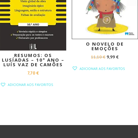
O NOVELO DE
EMOÇÕES
RESUMOS: OS
O
O
11,10
€
9,99
€
LUSÍADAS – 10º ANO –
LUÍS VAZ DE CAMÕES
PREÇO
PREÇO
ADICIONAR AOS FAVORITOS
ORIGINAL
ATUAL
7,70
€
ERA:
É:
ADICIONAR AOS FAVORITOS
11,10 €.
9,99 €.