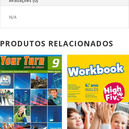
Avaliações (0)
-
9.º
N/A
Ano
PRODUTOS RELACIONADOS
PROMOÇÃO!
PROMOÇÃO!