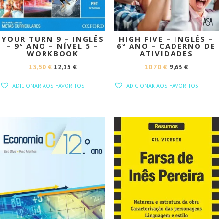
YOUR TURN 9 – INGLÊS
HIGH FIVE – INGLÊS –
– 9º ANO – NÍVEL 5 –
6º ANO – CADERNO DE
WORKBOOK
ATIVIDADES
O
O
O
O
13,50
€
12,15
€
10,70
€
9,63
€
PREÇO
PREÇO
PREÇO
PREÇO
ADICIONAR AOS FAVORITOS
ADICIONAR AOS FAVORITOS
ORIGINAL
ATUAL
ORIGINAL
ATUAL
ERA:
É:
ERA:
É:
13,50 €.
12,15 €.
10,70 €.
9,63 €.
PROMOÇÃO!