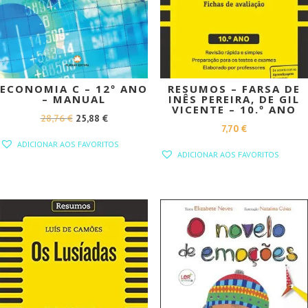
ECONOMIA C – 12º ANO
RESUMOS – FARSA DE
– MANUAL
INÊS PEREIRA, DE GIL
VICENTE – 10.º ANO
O
O
28,76
€
25,88
€
7,70
€
PREÇO
PREÇO
ADICIONAR AOS FAVORITOS
ORIGINAL
ATUAL
ADICIONAR AOS FAVORITOS
ERA:
É:
28,76 €.
25,88 €.
PROMOÇÃO!