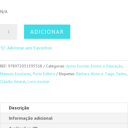
N/A
Quantidade
ADICIONAR
de
Caderno
Adicionar aos Favoritos
Diário
de
História/Prepara-
REF:
978972031393518
Categorias:
Apoio Escolar
,
Ensino e Educação
,
te
Manuais Escolares
,
Porto Editora
Etiquetas:
Bárbara Alves e Tiago Tadeu
,
para
Cláudia Amaral
,
Livro escolar
o
Teste!
-
Descrição
Missão:
Informação adicional
História
9