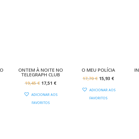
O!
PROMOÇÃO!
PROMOÇÃO!
ÃO
ONTEM À NOITE NO
O MEU POLÍCIA
I
TELEGRAPH CLUB
O
O
17,70
€
15,93
€
O
O
O
19,45
€
17,51
€
PREÇO
PREÇO
ADICIONAR AOS
PREÇO
PREÇO
PREÇO
ORIGINAL
ATUAL
ADICIONAR AOS
FAVORITOS
AL
ATUAL
ORIGINAL
ATUAL
ERA:
É:
FAVORITOS
:
ERA:
É:
17,70 €.
15,93 €.
16,65 €.
19,45 €.
17,51 €.