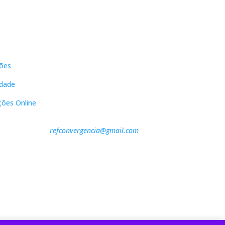
s
Contactos
ões
DNL Convergência
Rua Principal nº39-41, RC Direito,
idade
Loja 2
Vergas
ções Online
3840-555 Sto André de Vagos
refconvergencia@gmail.com