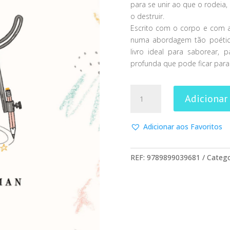
para se unir ao que o rodei
o destruir.
Escrito com o corpo e com a
numa abordagem tão poétic
livro ideal para saborear, 
profunda que pode ficar para
Quantidade
Adicionar
de
Canto
De
Adicionar aos Favoritos
Mim
Mesmo
REF:
9789899039681
Catego