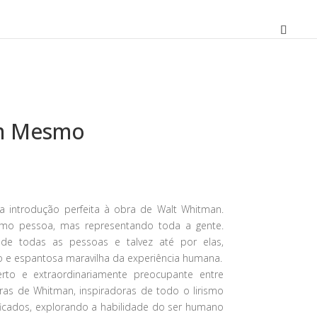
m Mesmo
O
preço
atual
introdução perfeita à obra de Walt Whitman.
é:
omo pessoa, mas representando toda a gente.
12,96 €.
e todas as pessoas e talvez até por elas,
 e espantosa maravilha da experiência humana.
rto e extraordinariamente preocupante entre
as de Whitman, inspiradoras de todo o lirismo
icados, explorando a habilidade do ser humano