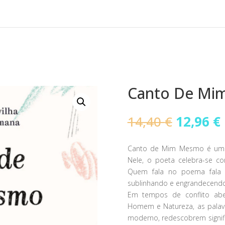
Canto De Mi
O
14,40
€
12,96
€
preço
original
Canto de Mim Mesmo é uma 
era:
Nele, o poeta celebra-se c
14,40 €.
Quem fala no poema fala d
sublinhando e engrandecendo
Em tempos de conflito abe
Homem e Natureza, as palavr
moderno, redescobrem signif