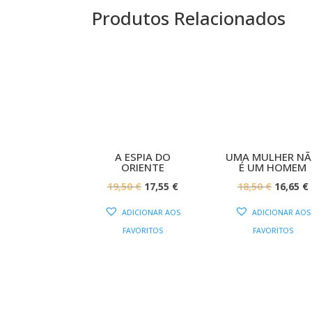
Produtos Relacionados
PROMOÇÃO!
PROMOÇÃ
A ESPIA DO
UMA MULHER N
ORIENTE
É UM HOMEM
O
O
O
19,50
€
17,55
€
18,50
€
16,65
€
PREÇO
PREÇO
PREÇO
ADICIONAR AOS
ADICIONAR AOS
ORIGINAL
ATUAL
ORIGIN
FAVORITOS
FAVORITOS
ERA:
É:
ERA:
É
19,50 €.
17,55 €.
18,50 €.