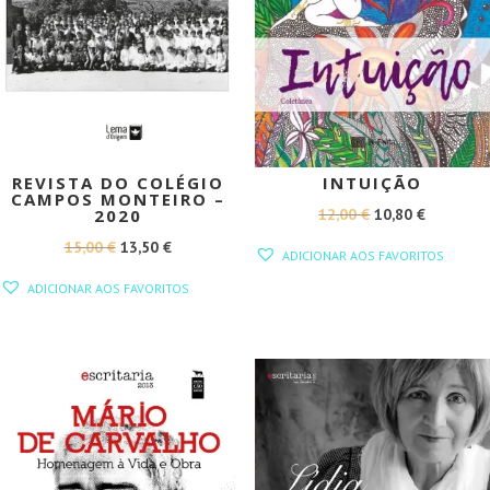
REVISTA DO COLÉGIO
INTUIÇÃO
CAMPOS MONTEIRO –
O
O
12,00
€
10,80
€
2020
PREÇO
PREÇO
O
O
15,00
€
13,50
€
ADICIONAR AOS FAVORITOS
ORIGINAL
ATUAL
PREÇO
PREÇO
ADICIONAR AOS FAVORITOS
ERA:
É:
ORIGINAL
ATUAL
12,00 €.
10,80 €.
ERA:
É:
15,00 €.
13,50 €.
PROMOÇÃO!
PROMOÇÃO!