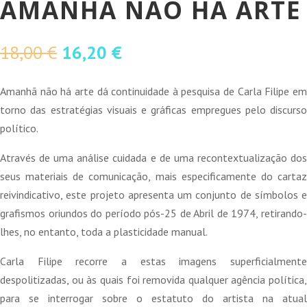
AMANHÃ NÃO HÁ ARTE
O
O
18,00
€
16,20
€
preço
preço
original
atual
Amanhã não há arte dá continuidade à pesquisa de Carla Filipe em
era:
é:
torno das estratégias visuais e gráficas empregues pelo discurso
18,00 €.
16,20 €.
político.
Através de uma análise cuidada e de uma recontextualização dos
seus materiais de comunicação, mais especificamente do cartaz
reivindicativo, este projeto apresenta um conjunto de símbolos e
grafismos oriundos do período pós-25 de Abril de 1974, retirando-
lhes, no entanto, toda a plasticidade manual.
Carla Filipe recorre a estas imagens superficialmente
despolitizadas, ou às quais foi removida qualquer agência política,
para se interrogar sobre o estatuto do artista na atual