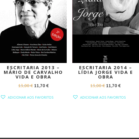
ESCRITARIA 2013 –
ESCRITARIA 2014 –
MÁRIO DE CARVALHO
LÍDIA JORGE VIDA E
VIDA E OBRA
OBRA
O
O
O
O
13,00
€
11,70
€
13,00
€
11,70
€
PREÇO
PREÇO
PREÇO
PREÇO
ADICIONAR AOS FAVORITOS
ADICIONAR AOS FAVORITOS
ORIGINAL
ATUAL
ORIGINAL
ATUAL
ERA:
É:
ERA:
É:
13,00 €.
11,70 €.
13,00 €.
11,70 €.