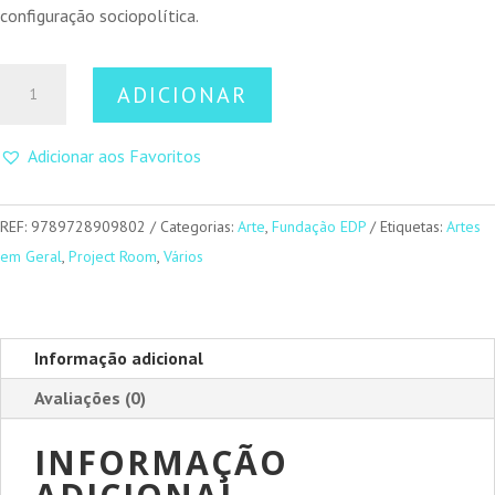
configuração sociopolítica.
Quantidade
ADICIONAR
de
Carla
Adicionar aos Favoritos
Filipe
-
Amanhã
REF:
9789728909802
Categorias:
Arte
,
Fundação EDP
Etiquetas:
Artes
não
em Geral
,
Project Room
,
Vários
há
arte
Informação adicional
Avaliações (0)
INFORMAÇÃO