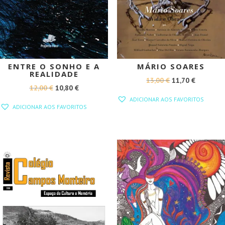
ENTRE O SONHO E A
MÁRIO SOARES
REALIDADE
O
O
13,00
€
11,70
€
O
O
12,00
€
10,80
€
PREÇO
PREÇO
ADICIONAR AOS FAVORITOS
PREÇO
PREÇO
ORIGINAL
ATUAL
ADICIONAR AOS FAVORITOS
ORIGINAL
ATUAL
ERA:
É:
ERA:
É:
13,00 €.
11,70 €.
12,00 €.
10,80 €.
PROMOÇÃO!
PROMOÇÃO!