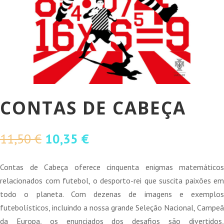
CONTAS DE CABEÇA
O
O
11,50
€
10,35
€
preço
preço
original
atual
Contas de Cabeça oferece cinquenta enigmas matemáticos
era:
é:
relacionados com futebol, o desporto-rei que suscita paixões em
11,50 €.
10,35 €.
todo o planeta. Com dezenas de imagens e exemplos
futebolísticos, incluindo a nossa grande Seleção Nacional, Campeã
da Europa, os enunciados dos desafios são divertidos,