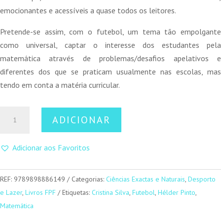
emocionantes e acessíveis a quase todos os leitores.
Pretende-se assim, com o futebol, um tema tão empolgante
como universal, captar o interesse dos estudantes pela
matemática através de problemas/desafios apelativos e
diferentes dos que se praticam usualmente nas escolas, mas
tendo em conta a matéria curricular.
Quantidade
ADICIONAR
de
Contas
Adicionar aos Favoritos
de
Cabeça
REF:
9789898886149
Categorias:
Ciências Exactas e Naturais
,
Desporto
e Lazer
,
Livros FPF
Etiquetas:
Cristina Silva
,
Futebol
,
Hélder Pinto
,
Matemática