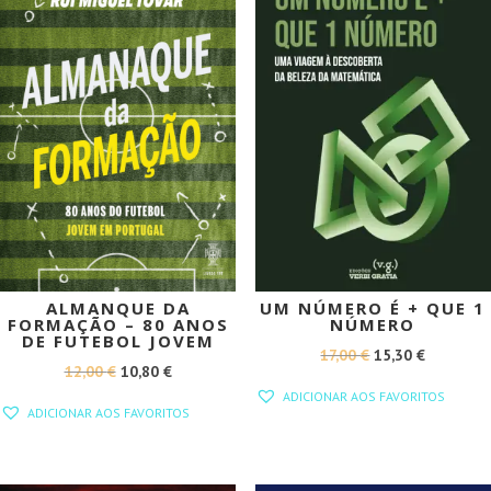
ALMANQUE DA
UM NÚMERO É + QUE 1
FORMAÇÃO – 80 ANOS
NÚMERO
DE FUTEBOL JOVEM
O
O
17,00
€
15,30
€
O
O
12,00
€
10,80
€
PREÇO
PREÇO
ADICIONAR AOS FAVORITOS
PREÇO
PREÇO
ORIGINAL
ATUAL
ADICIONAR AOS FAVORITOS
ORIGINAL
ATUAL
ERA:
É:
ERA:
É:
17,00 €.
15,30 €.
12,00 €.
10,80 €.