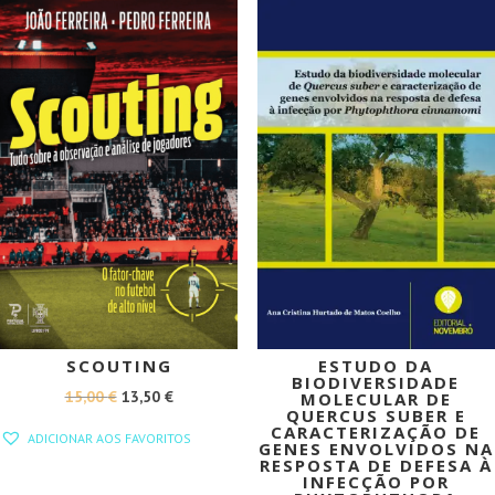
PROMOÇÃO!
PROMOÇÃO!
SCOUTING
ESTUDO DA
BIODIVERSIDADE
O
O
15,00
€
13,50
€
MOLECULAR DE
QUERCUS SUBER E
PREÇO
PREÇO
CARACTERIZAÇÃO DE
ADICIONAR AOS FAVORITOS
GENES ENVOLVIDOS NA
ORIGINAL
ATUAL
RESPOSTA DE DEFESA À
INFECÇÃO POR
ERA:
É: