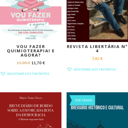
VOU FAZER
REVISTA LIBERTÁRIA Nº
QUIMIOTERAPIA! E
4
AGORA?
7,42
€
O
O
13,00
€
11,70
€
ADICIONAR AOS FAVORITOS
PREÇO
PREÇO
ADICIONAR AOS FAVORITOS
ORIGINAL
ATUAL
ERA:
É:
13,00 €.
11,70 €.
PROMOÇÃO!
PROMOÇÃO!
PRÉ-VENDA