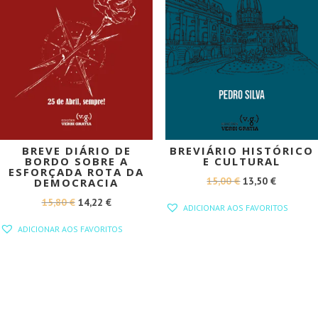
BREVE DIÁRIO DE
BREVIÁRIO HISTÓRICO
BORDO SOBRE A
E CULTURAL
ESFORÇADA ROTA DA
O
O
15,00
€
13,50
€
DEMOCRACIA
PREÇO
PREÇO
O
O
15,80
€
14,22
€
ADICIONAR AOS FAVORITOS
ORIGINAL
ATUAL
PREÇO
PREÇO
ADICIONAR AOS FAVORITOS
ERA:
É:
ORIGINAL
ATUAL
15,00 €.
13,50 €.
ERA:
É:
15,80 €.
14,22 €.