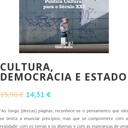
CULTURA,
DEMOCRACIA E ESTADO
O
O
15,90
€
14,31
€
preço
preço
original
atual
“Ao longo [destas] páginas, reconhece-se o pensamento que não
era:
é:
se limita a enunciar princípios, mas que se compromete com a
15,90 €.
14,31 €.
realidade, com os temas e os dilemas e com as esperanças de uma