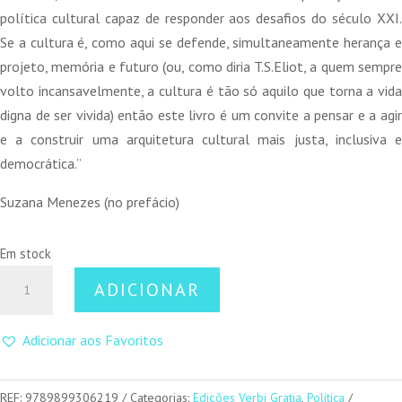
política cultural capaz de responder aos desafios do século XXI.
Se a cultura é, como aqui se defende, simultaneamente herança e
projeto, memória e futuro (ou, como diria T.S.Eliot, a quem sempre
volto incansavelmente, a cultura é tão só aquilo que torna a vida
digna de ser vivida) então este livro é um convite a pensar e a agir
e a construir uma arquitetura cultural mais justa, inclusiva e
democrática.”
Suzana Menezes (no prefácio)
Em stock
Quantidade
ADICIONAR
de
Cultura,
Adicionar aos Favoritos
Democracia
e
Estado
REF:
9789899306219
Categorias:
Edições Verbi Gratia
,
Política