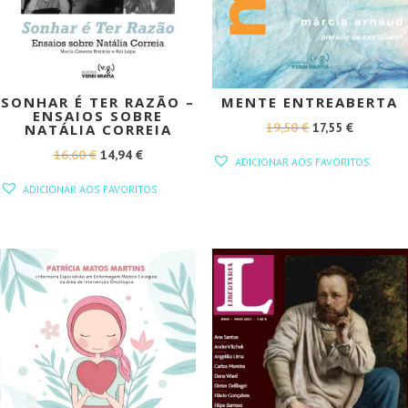
SONHAR É TER RAZÃO –
MENTE ENTREABERTA
ENSAIOS SOBRE
O
O
19,50
€
17,55
€
NATÁLIA CORREIA
PREÇO
PREÇO
O
O
16,60
€
14,94
€
ADICIONAR AOS FAVORITOS
ORIGINAL
ATUAL
PREÇO
PREÇO
ADICIONAR AOS FAVORITOS
ERA:
É:
ORIGINAL
ATUAL
19,50 €.
17,55 €.
ERA:
É:
16,60 €.
14,94 €.
PROMOÇÃO!