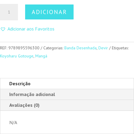
Quantidade
ADICIONAR
de
Demon
Adicionar aos Favoritos
Slayer
15
REF:
9789895596300
Categorias:
Banda Desenhada
,
Devir
Etiquetas:
Koyoharu Gotouge
,
Mangá
Descrição
Informação adicional
Avaliações (0)
N/A