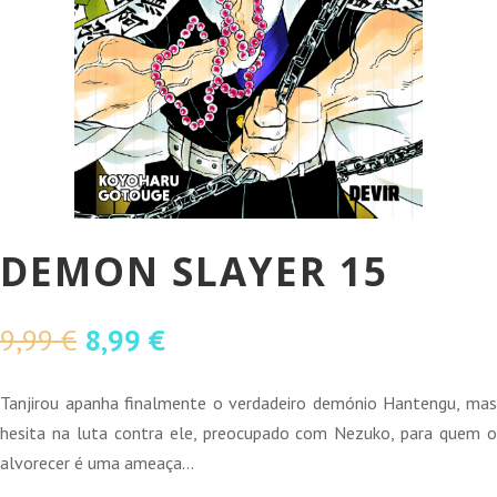
DEMON SLAYER 15
O
O
9,99
€
8,99
€
preço
preço
original
atual
Tanjirou apanha finalmente o verdadeiro demónio Hantengu, mas
era:
é:
hesita na luta contra ele, preocupado com Nezuko, para quem o
9,99 €.
8,99 €.
alvorecer é uma ameaça…