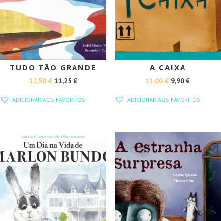
TUDO TÃO GRANDE
A CAIXA
O
O
O
O
12,50
€
11,25
€
11,00
€
9,90
€
PREÇO
PREÇO
PREÇO
PREÇO
ADICIONAR AOS FAVORITOS
ADICIONAR AOS FAVORITOS
ORIGINAL
ATUAL
ORIGINAL
ATUAL
ERA:
É:
ERA:
É:
12,50 €.
11,25 €.
11,00 €.
9,90 €.
PROMOÇÃO!
PROMOÇÃO!