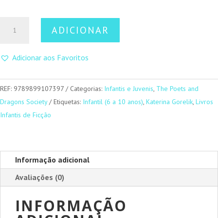
Quantidade
ADICIONAR
de
Detetive
Adicionar aos Favoritos
Sansão
REF:
9789899107397
Categorias:
Infantis e Juvenis
,
The Poets and
Dragons Society
Etiquetas:
Infantil (6 a 10 anos)
,
Katerina Gorelik
,
Livros
Infantis de Ficção
Informação adicional
Avaliações (0)
INFORMAÇÃO