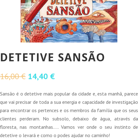
DETETIVE SANSÃO
O
O
16,00
€
14,40
€
preço
preço
original
atual
Sansão é o detetive mais popular da cidade e, esta manhã, parece
era:
é:
que vai precisar de toda a sua energia e capacidade de investigação
16,00 €.
14,40 €.
para encontrar os pertences e os membros da família que os seus
clientes perderam. No subsolo, debaixo de água, através da
floresta, nas montanhas….. Vamos ver onde o seu instinto de
detetive o levará e como o podes ajudar no caminho!