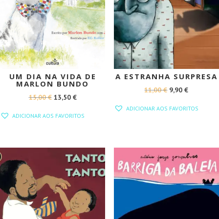
UM DIA NA VIDA DE
A ESTRANHA SURPRESA
MARLON BUNDO
O
O
11,00
€
9,90
€
O
O
15,00
€
13,50
€
PREÇO
PREÇO
ADICIONAR AOS FAVORITOS
PREÇO
PREÇO
ORIGINAL
ATUAL
ADICIONAR AOS FAVORITOS
ORIGINAL
ATUAL
ERA:
É:
ERA:
É:
11,00 €.
9,90 €.
15,00 €.
13,50 €.
PROMOÇÃO!
PROMOÇÃO!