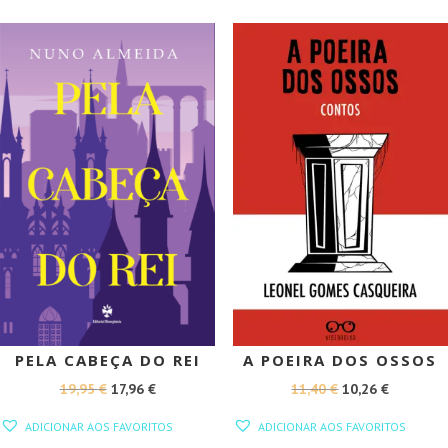
17,00 €.
15,30 €.
20,90 €.
18,81 €.
PROMOÇÃO!
PROMOÇÃO!
PELA CABEÇA DO REI
A POEIRA DOS OSSOS
O
O
O
O
19,95
€
17,96
€
11,40
€
10,26
€
PREÇO
PREÇO
PREÇO
PREÇO
ADICIONAR AOS FAVORITOS
ADICIONAR AOS FAVORITOS
ORIGINAL
ATUAL
ORIGINAL
ATUAL