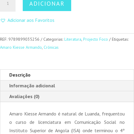
ADICIONAR
de
E
Adicionar aos Favoritos
se
as
páginas
REF:
9789899035256
Categorias:
Literatura
,
Projecto Foco
Etiquetas:
Fossem
Amaro Kiesse Armando
,
Crónicas
Abertas?
Descrição
Informação adicional
Avaliações (0)
Amaro Kiesse Armando é natural de Luanda, frequentou
o curso de licenciatura em Comunicação Social no
Instituto Superior de Angola (ISA) onde terminou o 4º