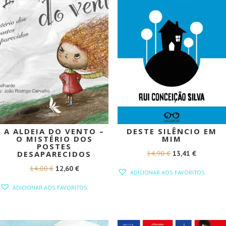
A ALDEIA DO VENTO –
DESTE SILÊNCIO EM
O MISTÉRIO DOS
MIM
POSTES
O
O
14,90
€
13,41
€
DESAPARECIDOS
PREÇO
PREÇO
O
O
14,00
€
12,60
€
ADICIONAR AOS FAVORITOS
ORIGINAL
ATUAL
PREÇO
PREÇO
ADICIONAR AOS FAVORITOS
ERA:
É:
ORIGINAL
ATUAL
14,90 €.
13,41 €.
ERA:
É:
14,00 €.
12,60 €.