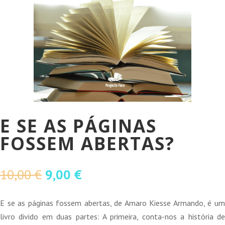
E SE AS PÁGINAS
FOSSEM ABERTAS?
O
O
10,00
€
9,00
€
preço
preço
original
atual
E se as páginas fossem abertas, de Amaro Kiesse Armando, é um
era:
é:
livro divido em duas partes: A primeira, conta-nos a história de