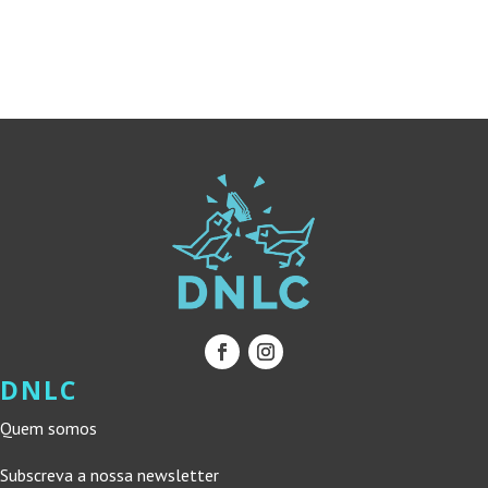
ERA:
É:
ERA:
É:
19,95 €.
17,96 €.
11,40 €.
10,26 €.
DNLC
Quem somos
Subscreva a nossa newsletter