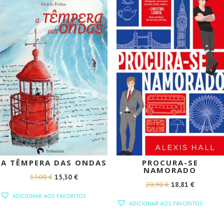
PROMOÇÃO!
PROMOÇÃO!
A TÊMPERA DAS ONDAS
PROCURA-SE
NAMORADO
O
O
17,00
€
15,30
€
O
O
20,90
€
18,81
€
PREÇO
PREÇO
ADICIONAR AOS FAVORITOS
PREÇO
PREÇO
ORIGINAL
ATUAL
ADICIONAR AOS FAVORITOS
ORIGINAL
ATUAL
ERA:
É:
ERA:
É: