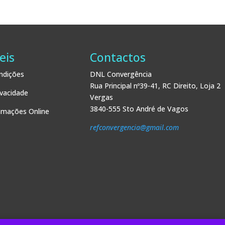
eis
Contactos
ndições
DNL Convergência
Rua Principal nº39-41, RC Direito, Loja 2
ivacidade
Vergas
3840-555 Sto André de Vagos
lamações Online
refconvergencia@gmail.com