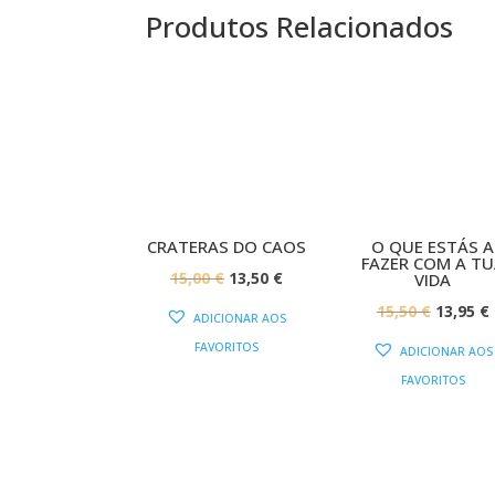
Produtos Relacionados
PROMOÇÃO!
PROMOÇÃ
CRATERAS DO CAOS
O QUE ESTÁS A
FAZER COM A T
O
O
15,00
€
13,50
€
VIDA
PREÇO
PREÇO
O
15,50
€
13,95
€
ADICIONAR AOS
ORIGINAL
ATUAL
PREÇO
FAVORITOS
ADICIONAR AOS
ERA:
É:
ORIGIN
FAVORITOS
15,00 €.
13,50 €.
ERA:
É
15,50 €.