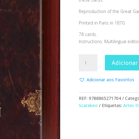
Reproduction of the Great Ga
Printed in Paris in 1870.
78 cards.
Instructions. Multilingual editio
Quantidade
Adicionar
de
Etteilla
Tarot
Adicionar aos Favoritos
-
The
REF:
9788865271704
Catego
Book
Scarabeo
Etiquetas:
Artes D
of
Thoth