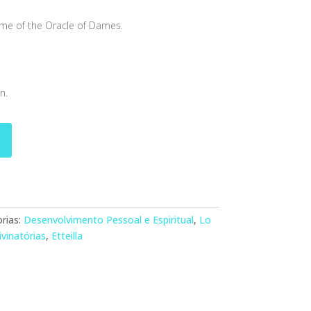
me of the Oracle of Dames.
n.
rias:
Desenvolvimento Pessoal e Espiritual
,
Lo
ivinatórias
,
Etteilla