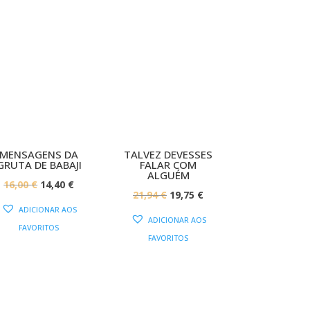
PROMOÇÃO!
PROMOÇÃO!
MENSAGENS DA
TALVEZ DEVESSES
GRUTA DE BABAJI
FALAR COM
ALGUÉM
O
O
16,00
€
14,40
€
O
O
21,94
€
19,75
€
PREÇO
PREÇO
ADICIONAR AOS
PREÇO
PREÇO
ORIGINAL
ATUAL
ADICIONAR AOS
FAVORITOS
ORIGINAL
ATUAL
ERA:
É:
FAVORITOS
ERA:
É:
16,00 €.
14,40 €.
21,94 €.
19,75 €.