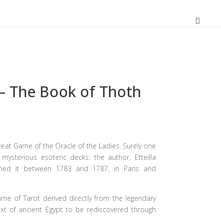
t – The Book of Thoth
O
preço
atual
reat Game of the Oracle of the Ladies. Surely one
é:
mysterious esoteric decks: the author, Etteilla
30,51 €.
blished it between 1783 and 1787, in Paris and
ame of Tarot derived directly from the legendary
ext of ancient Egypt to be rediscovered through