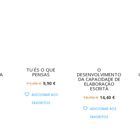
O!
PROMOÇÃO!
PROMOÇÃO!
TU ÉS O QUE
O
UA
PENSAS
DESENVOLVIMENTO
DA CAPACIDADE DE
O
O
11,00
€
9,90
€
ELABORAÇÃO
O
ESCRITA
PREÇO
PREÇO
ADICIONAR AOS
PREÇO
O
O
16,00
€
14,40
€
ORIGINAL
ATUAL
FAVORITOS
AL
ATUAL
PREÇO
PREÇO
ERA:
É:
ADICIONAR AOS
:
ORIGINAL
ATUAL
11,00 €.
9,90 €.
FAVORITOS
13,95 €.
ERA:
É:
16,00 €.
14,40 €.