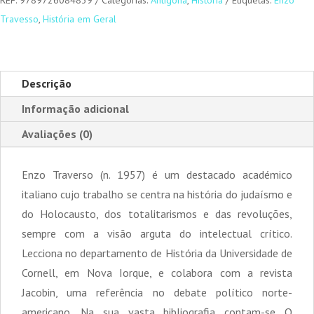
REF:
9789726084839
Categorias:
Antígona
,
História
Etiquetas:
Enzo
Travesso
,
História em Geral
Descrição
Informação adicional
Avaliações (0)
Enzo Traverso (n. 1957) é um destacado académico
italiano cujo trabalho se centra na história do judaísmo e
do Holocausto, dos totalitarismos e das revoluções,
sempre com a visão arguta do intelectual crítico.
Lecciona no departamento de História da Universidade de
Cornell, em Nova Iorque, e colabora com a revista
Jacobin, uma referência no debate político norte-
americano. Na sua vasta bibliografia contam-se O