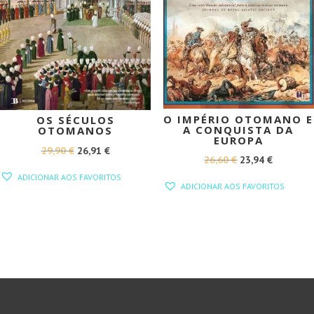
O IMPÉRIO OTOMANO E
OS SÉCULOS
A CONQUISTA DA
OTOMANOS
EUROPA
O
O
29,90
€
26,91
€
O
O
26,60
€
23,94
€
PREÇO
PREÇO
PREÇO
PREÇO
ADICIONAR AOS FAVORITOS
ORIGINAL
ATUAL
ADICIONAR AOS FAVORITOS
ORIGINAL
ATUAL
ERA:
É:
ERA:
É:
29,90 €.
26,91 €.
26,60 €.
23,94 €.