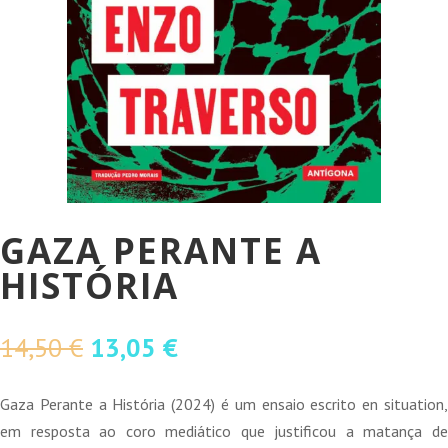
GAZA PERANTE A
HISTÓRIA
O
O
14,50
€
13,05
€
preço
preço
original
atual
Gaza Perante a História (2024) é um ensaio escrito en situation,
era:
é:
em resposta ao coro mediático que justificou a matança de