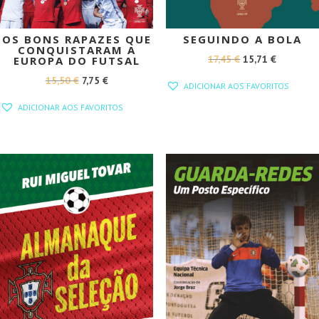
OS BONS RAPAZES QUE
SEGUINDO A BOLA
CONQUISTARAM A
O
O
17,45
€
15,71
€
EUROPA DO FUTSAL
PREÇO
PREÇO
O
O
15,50
€
7,75
€
ADICIONAR AOS FAVORITOS
ORIGINAL
ATUAL
PREÇO
PREÇO
ADICIONAR AOS FAVORITOS
ERA:
É:
ORIGINAL
ATUAL
17,45 €.
15,71 €.
ERA:
É:
15,50 €.
7,75 €.
PROMOÇÃO!
PROMOÇÃO!