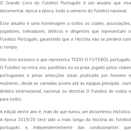
original
atual
O Grande Livro do Futebol Português é um anuário que visa
era:
é:
documentar, época a época, todo o universo do futebol nacional.
22,00 €.
11,00 €.
Este anuário é uma homenagem a todos os clubes, associações,
jogadores, treinadores, árbitros e dirigentes que representam o
Futebol Português, garantindo que a História não se perderá com
o tempo.
Um livro inclusivo e que representa TODO O FUTEBOL português.
O Futebol na relva, nos pavilhões ou na praia, jogado pelos clubes
portugueses e pelas selecções lusas…praticado por homens e
mulheres…desde as camadas jovens até às equipas principais…num
âmbito internacional, nacional ou distrital. O Futebol de todos e
para todos.
A edição deste ano é, mais do que nunca, um documento histórico.
A época 2019/20 terá sido a mais longa da história do futebol
português e, independentemente das condicionantes que