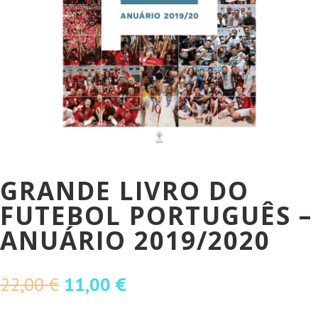
GRANDE LIVRO DO
FUTEBOL PORTUGUÊS –
ANUÁRIO 2019/2020
O
O
22,00
€
11,00
€
preço
preço