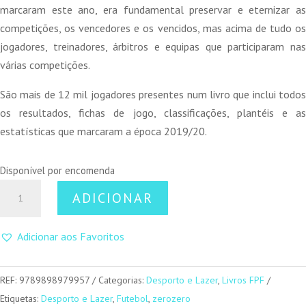
marcaram este ano, era fundamental preservar e eternizar as
competições, os vencedores e os vencidos, mas acima de tudo os
jogadores, treinadores, árbitros e equipas que participaram nas
várias competições.
São mais de 12 mil jogadores presentes num livro que inclui todos
os resultados, fichas de jogo, classificações, plantéis e as
estatísticas que marcaram a época 2019/20.
Disponível por encomenda
Quantidade
ADICIONAR
de
Grande
Adicionar aos Favoritos
Livro
do
Futebol
REF:
9789898979957
Categorias:
Desporto e Lazer
,
Livros FPF
Português
Etiquetas:
Desporto e Lazer
,
Futebol
,
zerozero