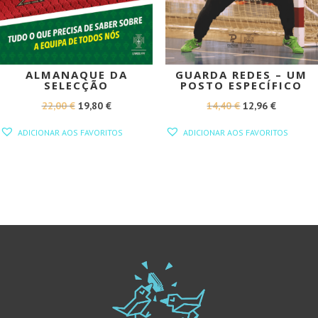
ALMANAQUE DA
GUARDA REDES – UM
SELECÇÃO
POSTO ESPECÍFICO
O
O
O
O
22,00
€
19,80
€
14,40
€
12,96
€
PREÇO
PREÇO
PREÇO
PREÇO
ADICIONAR AOS FAVORITOS
ADICIONAR AOS FAVORITOS
ORIGINAL
ATUAL
ORIGINAL
ATUAL
ERA:
É:
ERA:
É:
22,00 €.
19,80 €.
14,40 €.
12,96 €.