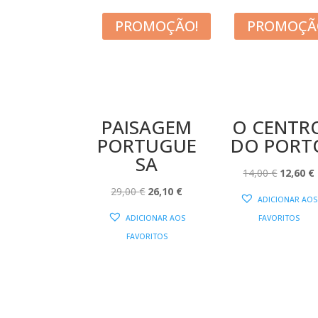
PROMOÇÃO!
PROMOÇÃ
PAISAGEM
O CENTR
PORTUGUE
DO PORT
SA
O
14,00
€
12,60
€
O
O
PREÇO
29,00
€
26,10
€
ADICIONAR AOS
PREÇO
PREÇO
ORIGIN
ADICIONAR AOS
FAVORITOS
ORIGINAL
ATUAL
ERA:
É
FAVORITOS
ERA:
É:
14,00 €.
29,00 €.
26,10 €.