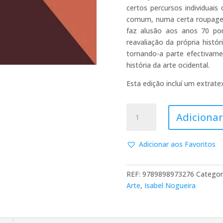
certos percursos individuai
comum, numa certa roupag
faz alusão aos anos 70 por
reavaliação da própria histó
tornando-a parte efectivam
história da arte ocidental.
Esta edição incluí um extrat
Quantidade
Adicionar
de
História
da
Adicionar aos Favoritos
Arte
em
REF:
9789898973276
Categor
Portugal:
Arte
,
Isabel Nogueira
do
Marcelismo
ao