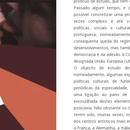
profícuo de estudo, que tem 
Passado algum tempo, e c
possível concretizar uma p
vezes complexo e até con
políticas, sociais e cult
portuguesa, nomeadament
consequente queda do regime
desenvolvimentos, mas tamb
democracia e da adesão à C
designada União Europeia (UE)
O objecto de estudo de
nomeadamente, algumas exposi
políticas culturais de fund
periódicas da especialidade
uma ligação ao pano de fu
encruzilhada destes elemen
posiciona. Não obstante os 
terem sido, muitas vezes, o
dos centros artísticos mais
a França, a Alemanha, a Itál