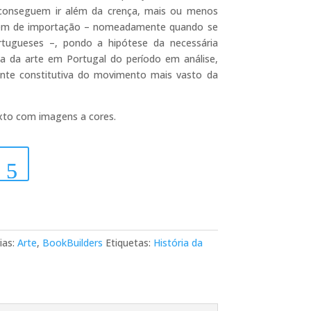
s conseguem ir além da crença, mais ou menos
em de importação – nomeadamente quando se
tugueses –, pondo a hipótese da necessária
ria da arte em Portugal do período em análise,
ente constitutiva do movimento mais vasto da
exto com imagens a cores.
ias:
Arte
,
BookBuilders
Etiquetas:
História da