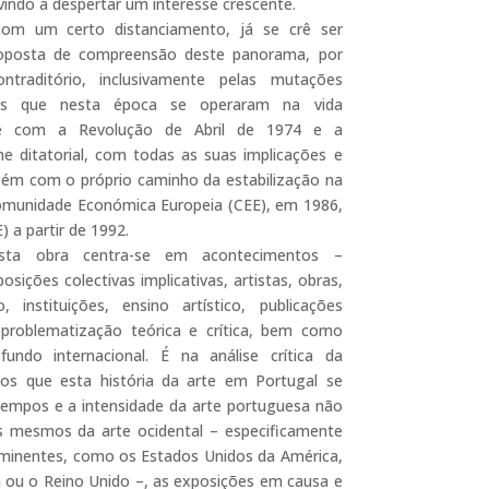
vindo a despertar um interesse crescente.
om um certo distanciamento, já se crê ser
roposta de compreensão deste panorama, por
traditório, inclusivamente pelas mutações
urais que nesta época se operaram na vida
e com a Revolução de Abril de 1974 e a
 ditatorial, com todas as suas implicações e
ém com o próprio caminho da estabilização na
omunidade Económica Europeia (CEE), em 1986,
 a partir de 1992.
sta obra centra-se em acontecimentos –
ções colectivas implicativas, artistas, obras,
o, instituições, ensino artístico, publicações
, problematização teórica e crítica, bem como
ndo internacional. É na análise crítica da
tos que esta história da arte em Portugal se
tempos e a intensidade da arte portuguesa não
s mesmos da arte ocidental – especificamente
 eminentes, como os Estados Unidos da América,
ia ou o Reino Unido –, as exposições em causa e