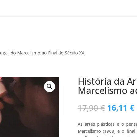
tugal: do Marcelismo ao Final do Século XX
História da A
Marcelismo ao
O
17,90
€
16,11
€
preço
original
As artes plásticas e o pens
era:
Marcelismo (1968) e o final
17,90 €.