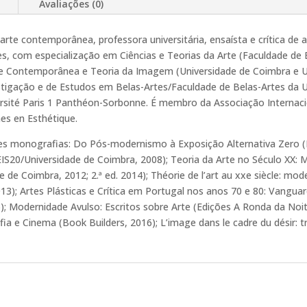
Final
Avaliações (0)
do
Século
 arte contemporânea, professora universitária, ensaísta e crítica de a
XX
s, com especialização em Ciências e Teorias da Arte (Faculdade de B
te Contemporânea e Teoria da Imagem (Universidade de Coimbra e Un
stigação e de Estudos em Belas-Artes/Faculdade de Belas-Artes da 
versité Paris 1 Panthéon-Sorbonne. É membro da Associação Internacio
es en Esthétique.
es monografias: Do Pós-modernismo à Exposição Alternativa Zero (N
CEIS20/Universidade de Coimbra, 2008); Teoria da Arte no Século X
e Coimbra, 2012; 2.ª ed. 2014); Théorie de l’art au xxe siècle: mo
13); Artes Plásticas e Crítica em Portugal nos anos 70 e 80: Vang
15); Modernidade Avulso: Escritos sobre Arte (Edições A Ronda da 
ia e Cinema (Book Builders, 2016); L’image dans le cadre du désir: tr