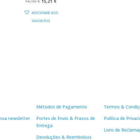
O
O
16,90
€
15,21
€
PREÇO
PREÇO
ADICIONAR AOS
ORIGINAL
ATUAL
FAVORITOS
ERA:
É:
16,90 €.
15,21 €.
Apoio ao Cliente
Links Útei
Métodos de Pagamento
Termos & Condiç
ssa newsletter
Portes de Envio & Prazos de
Política de Privac
Entrega
Livro de Reclama
Devoluções & Reembolsos