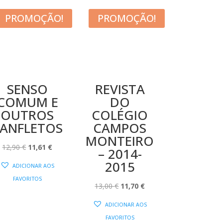
PROMOÇÃO!
PROMOÇÃO!
SENSO
REVISTA
COMUM E
DO
OUTROS
COLÉGIO
ANFLETOS
CAMPOS
MONTEIRO
O
O
12,90
€
11,61
€
– 2014-
PREÇO
PREÇO
2015
ADICIONAR AOS
ORIGINAL
ATUAL
FAVORITOS
ERA:
É:
O
O
13,00
€
11,70
€
12,90 €.
11,61 €.
PREÇO
PREÇO
ADICIONAR AOS
ORIGINAL
ATUAL
FAVORITOS