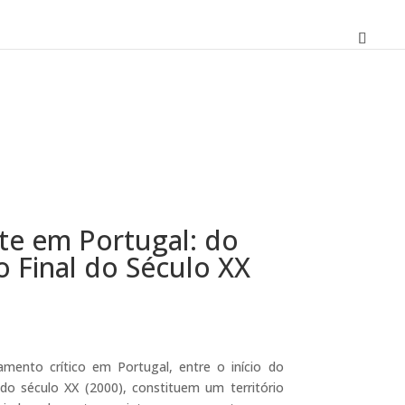
rte em Portugal: do
 Final do Século XX
O
preço
atual
amento crítico em Portugal, entre o início do
é:
 do século XX (2000), constituem um território
16,11 €.