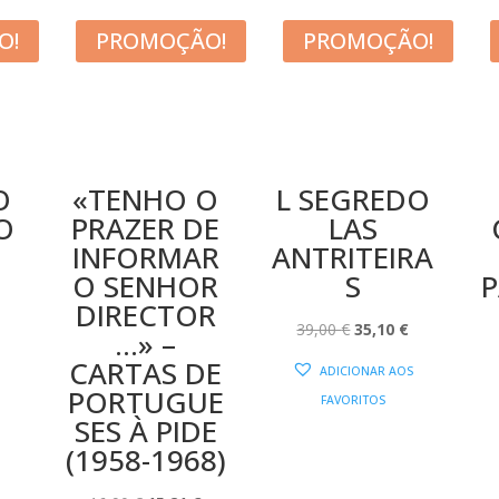
O!
PROMOÇÃO!
PROMOÇÃO!
O
«TENHO O
L SEGREDO
O
PRAZER DE
LAS
INFORMAR
ANTRITEIRA
O
O SENHOR
S
P
PREÇO
DIRECTOR
AL
ATUAL
O
O
39,00
€
35,10
€
…» –
:
PREÇO
PREÇO
CARTAS DE
ADICIONAR AOS
12,60 €.
ORIGINAL
ATUAL
PORTUGUE
FAVORITOS
ERA:
É:
SES À PIDE
39,00 €.
35,10 €.
(1958-1968)