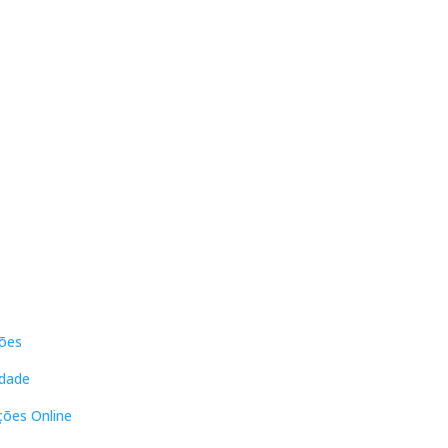
ERA:
É:
13,00 €.
11,70 €.
s
Contactos
ões
DNL Convergência
Rua Principal nº39-41, RC Direito,
idade
Loja 2
Vergas
ções Online
3840-555 Sto André de Vagos