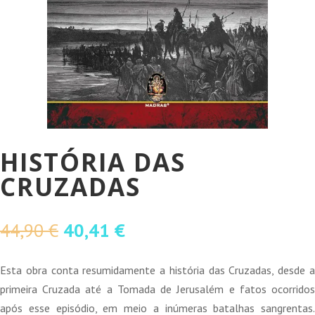
HISTÓRIA DAS
CRUZADAS
O
O
44,90
€
40,41
€
preço
preço
original
atual
Esta obra conta resumidamente a história das Cruzadas, desde a
era:
é:
primeira Cruzada até a Tomada de Jerusalém e fatos ocorridos
44,90 €.
40,41 €.
após esse episódio, em meio a inúmeras batalhas sangrentas.