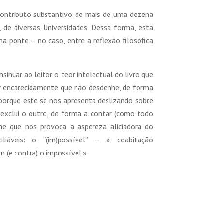
contributo substantivo de mais de uma dezena
s, de diversas Universidades. Dessa forma, esta
a ponte – no caso, entre a reflexão filosófica
inuar ao leitor o teor intelectual do livro que
r encarecidamente que não desdenhe, de forma
 porque este se nos apresenta deslizando sobre
xclui o outro, de forma a contar (como todo
 que nos provoca a aspereza aliciadora do
iliáveis: o “(im)possível” – a coabitação
 (e contra) o impossível.»