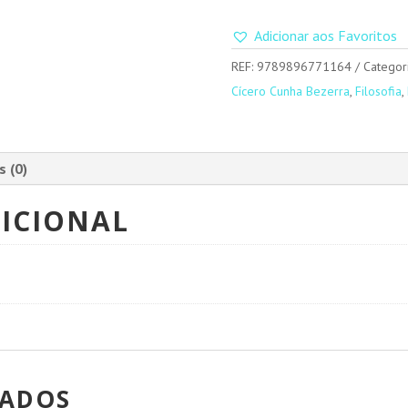
Adicionar aos Favoritos
REF:
9789896771164
Categor
Cícero Cunha Bezerra
,
Filosofia
,
s (0)
ICIONAL
NADOS