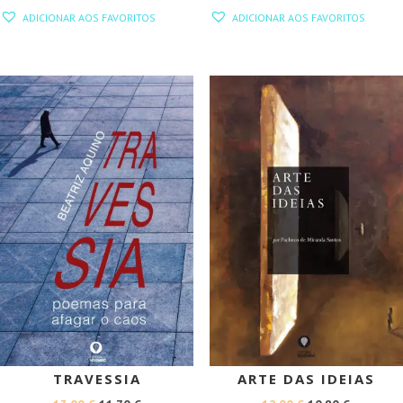
PREÇO
PREÇO
PREÇO
PREÇO
ADICIONAR AOS FAVORITOS
ADICIONAR AOS FAVORITOS
ORIGINAL
ATUAL
ORIGINAL
ATUAL
ERA:
É:
ERA:
É:
13,00 €.
11,70 €.
13,00 €.
11,70 €.
PROMOÇÃO!
PROMOÇÃO!
TRAVESSIA
ARTE DAS IDEIAS