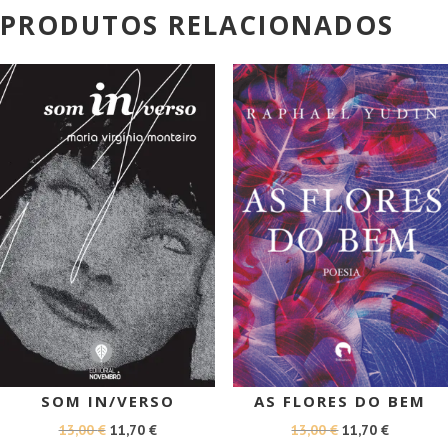
PRODUTOS RELACIONADOS
PROMOÇÃO!
PROMOÇÃO!
SOM IN/VERSO
AS FLORES DO BEM
O
O
O
O
13,00
€
11,70
€
13,00
€
11,70
€