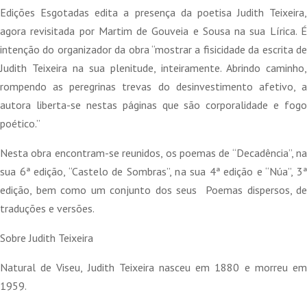
era:
é:
Edições Esgotadas edita a presença da poetisa Judith Teixeira,
15,00 €.
13,50 €.
agora revisitada por Martim de Gouveia e Sousa na sua Lírica. É
intenção do organizador da obra “mostrar a fisicidade da escrita de
Judith Teixeira na sua plenitude, inteiramente. Abrindo caminho,
rompendo as peregrinas trevas do desinvestimento afetivo, a
autora liberta-se nestas páginas que são corporalidade e fogo
poético.”
Nesta obra encontram-se reunidos, os poemas de “Decadência”, na
sua 6ª edição, “Castelo de Sombras”, na sua 4ª edição e “Núa”, 3ª
edição, bem como um conjunto dos seus Poemas dispersos, de
traduções e versões.
Sobre Judith Teixeira
Natural de Viseu, Judith Teixeira nasceu em 1880 e morreu em
1959.