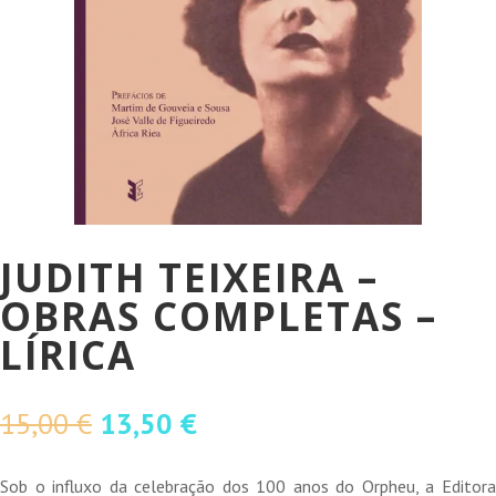
JUDITH TEIXEIRA –
OBRAS COMPLETAS –
LÍRICA
O
O
15,00
€
13,50
€
preço
preço
original
atual
Sob o influxo da celebração dos 100 anos do Orpheu, a Editora